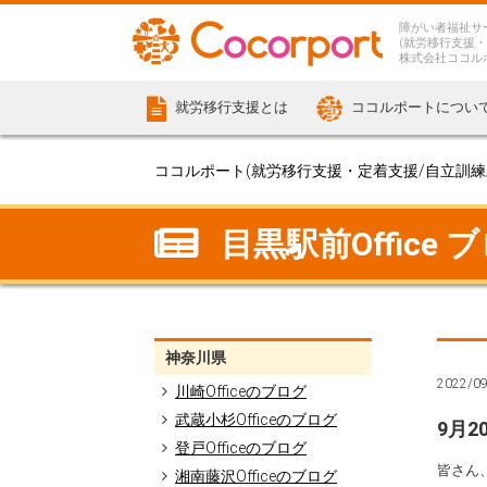
障がい者福祉サ
(就労移行支援・
株式会社ココル
就労移行支援とは
ココルポートについ
ココルポート(就労移行支援・定着支援/自立訓練/計
目黒駅前Office 
神奈川県
2022/0
川崎Officeのブログ
武蔵小杉Officeのブログ
9月2
登戸Officeのブログ
皆さん
湘南藤沢Officeのブログ