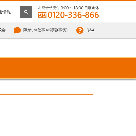
用情報
談会
障がい×仕事や就職(事例)
Q&A