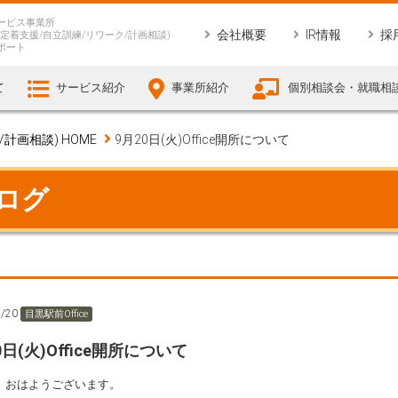
ービス事業所
会社概要
IR情報
採
定着支援/自立訓練/リワーク/計画相談)
ポート
て
サービス紹介
事業所紹介
個別相談会・就職相
画相談) HOME
9月20日(火)Office開所について
ブログ
9/20
目黒駅前Office
0日(火)Office開所について
、おはようございます。