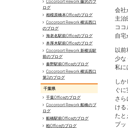
Cocorport Rework 藤沢のブ
ログ
会社
相模原橋本Officeのブログ
主治
Cocorport Rework 横浜西口
ココ
のブログ
自宅
海老名駅前Officeのブログ
本厚木駅前Officeのブログ
以前
Cocorport Rework 新横浜駅
前のブログ
少な
秦野駅前Officeのブログ
私に
Cocorport Rework 横浜西口
第2のブログ
しか
千葉県
ぐに
千葉Officeのブログ
さら
Cocorport Rework 船橋のブ
ける
ログ
たと
船橋駅前Officeのブログ
プッ
柏Officeのブログ