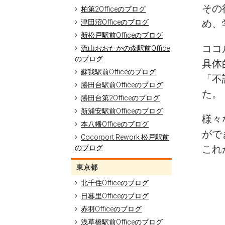
その
柏第2Officeのブログ
め、
津田沼Officeのブログ
新松戸駅前Officeのブログ
ココ
流山おおたかの森駅前Office
のブログ
具体
蘇我駅前Officeのブログ
「不
勝田台駅前Officeのブログ
た。
勝田台第2Officeのブログ
新浦安駅前Officeのブログ
様々
本八幡Officeのブログ
がで
Cocorport Rework 松戸駅前
これ
のブログ
東京都
北千住Officeのブログ
日暮里Officeのブログ
赤羽Officeのブログ
浅草橋駅前Officeのブログ