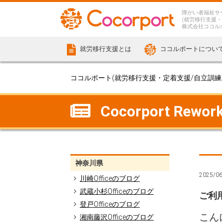
障がい者福祉サ
(就労移行支援・
株式会社ココル
就労移行支援とは
ココルポートについ
ココルポート(就労移行支援・定着支援/自立訓練/計
Cocorport Re
神奈川県
2025/0
川崎Officeのブログ
武蔵小杉Officeのブログ
ご利
登戸Officeのブログ
こん
湘南藤沢Officeのブログ