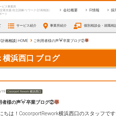
ービス事業所
会社概要
IR情報
採
定着支援/自立訓練/リワーク/計画相談)
ポート
て
サービス紹介
事業所紹介
個別相談会・就職相
画相談) HOME
ご利用者様の声
卒業ブログ②
work 横浜西口 ブログ
6/19
Cocorport Rework 横浜西口
用者様の声
卒業ブログ②
にちは！CocorportRework横浜西口のスタッフです