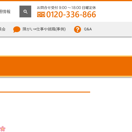
用情報
談会
障がい×仕事や就職(事例)
Q&A