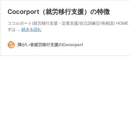
Cocorport（就労移行支援）の特徴
ココルポート(就労移行支援・定着支援/自立訓練/計画相談) HOME 
Cocorport（就
ずは …
続きを読む
労
移
障がい者就労移行支援のCocorport
行
支
援）
の
特
徴