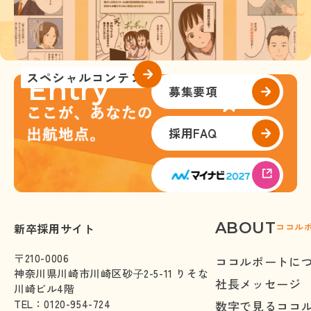
スペシャルコンテンツ
Entry
募集要項
採用
FAQ
ABOUT
株式会社ココルポート
新卒採用サイト
ココル
〒210-0006
ココルポートに
神奈川県川崎市川崎区砂⼦2-5-11 りそな
社長メッセージ
川崎ビル4階
TEL
：
0120-954-724
数字で見るココ