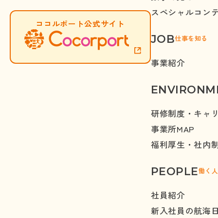
スペシャルコン
ココルポート公式サイト
JOB
仕事を知る
事業紹介
ENVIRONM
研修制度・キャ
事業所
MAP
福利厚生・社内
PEOPLE
働く
社員紹介
新入社員の航海