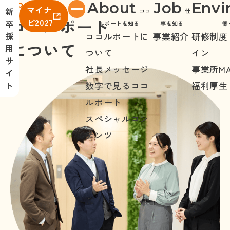
About
About
Job
Envi
マイナ
新
ココ
仕
ココルポート
ビ2027
卒
ルポートを知る
事を知る
働
採
ココルポートに
事業紹介
研修制度
について
株式会社ココルポート
用
ついて
イン
サ
社長メッセージ
事業所
M
イ
ト
数字で見るココ
福利厚生
ルポート
スペシャルコン
テンツ