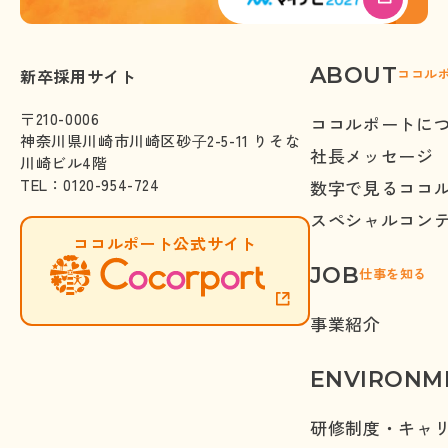
ABOUT
株式会社ココルポート
新卒採用サイト
ココル
〒210-0006
ココルポートに
神奈川県川崎市川崎区砂⼦2-5-11 りそな
社長メッセージ
川崎ビル4階
TEL
：
0120-954-724
数字で見るココ
スペシャルコン
ココルポート公式サイト
JOB
仕事を知る
事業紹介
ENVIRONM
研修制度・キャ