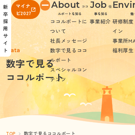
About
Job
Envi
マイナ
新
ココ
仕
ビ2027
卒
ルポートを知る
事を知る
働
採
ココルポートに
事業紹介
研修制度
株式会社ココルポート
用
ついて
イン
サ
社長メッセージ
事業所
M
イ
ト
数字で見るココ
福利厚生
Data
ルポート
数字で見る
スペシャルコン
ココルポート
テンツ
TOP
数字で見るココルポート