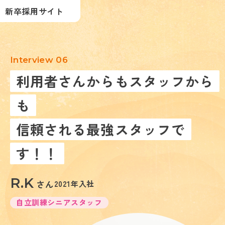
株式会社ココルポート
新卒採用サイト
Interview 06
利用者さんからもスタッフから
も
信頼される最強スタッフで
す！！
R.K
さん
2021年入社
自立訓練シニアスタッフ