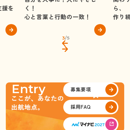
支援を
く！
ら、
心と言葉と行動の一致！
作り
3
/
5
Entry
募集要項
採用
FAQ