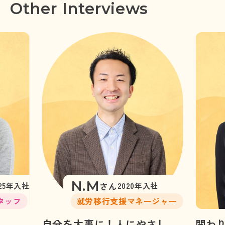
Other Interviews
N.M
さん
025年入社
2020年入社
タッフ
就労移行支援マネージャー
、
自分を大事に！人にやさし
関わ