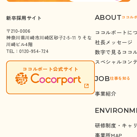
ABOUT
株式会社ココルポート
新卒採用サイト
ココル
〒210-0006
ココルポートに
神奈川県川崎市川崎区砂⼦2-5-11 りそな
社長メッセージ
川崎ビル4階
TEL
：
0120-954-724
数字で見るココ
スペシャルコン
ココルポート公式サイト
JOB
仕事を知る
事業紹介
ENVIRONM
研修制度・キャ
事業所
MAP