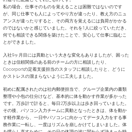
私の場合、仕事そのものを覚えることは困難ではないのです
が、同じ仕事でも人によってやり方が違ったり、教え方のニュ
アンスが違ったりすると、その両方を覚えるには負荷がかかる
のではないかと感じていました。それを1人に絞っていただき、
何でも相談できる関係を築けたことで、安心して仕事に臨むこ
とができました。
入社9ヶ月目には異動という大きな変化もありましたが、困った
ときは信頼関係のある前のチームの方に相談したり、
Cocorportの定着支援担当のスタッフに相談したりと、どうに
かストレスの溜まらないように工夫しました。
初めに配属されたのは社内郵便担当で、グループ企業内の書類
整理や小包の仕分けなど、基本的に体を動かす作業が多かった
です。万歩計で計ると、毎日2万歩以上は歩き回っていました。
その後、パソコン入力チームに異動となったときは、体を動か
す軽作業から、一日中パソコンに向かってデータ入力をする事
務作業に一転し、一度はリズムを崩しかけてしまいました。体
を慣らし直すために、その日の体調の波に関わらず決まった時