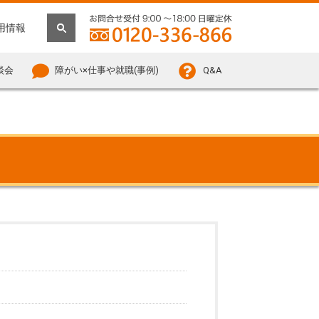
用情報
談会
障がい×仕事や就職(事例)
Q&A