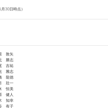
年6月30日時点）
原 敦矢
元 勝志
尾 吉祐
光 雅志
橋 龍徳
月 壯一
水 恒美
原 健人
木 知幸
谷 有子