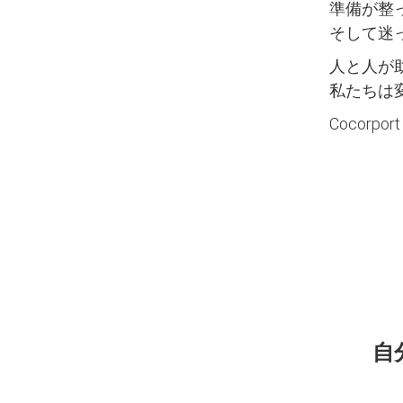
準備が整
そして迷
人と人が
私たちは
Cocor
自