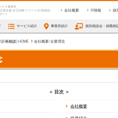
ービス事業所
会社概要
IR情報
採
定着支援/自立訓練/リワーク/計画相談)
ポート
て
サービス紹介
事業所紹介
個別相談会・就職相
画相談) HOME
会社概要/企業理念
念
＜ 目次 ＞
会社概要