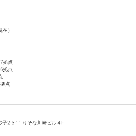
日現在）
7拠点
6拠点
点
6拠点
2-5-11 りそな川崎ビル４F