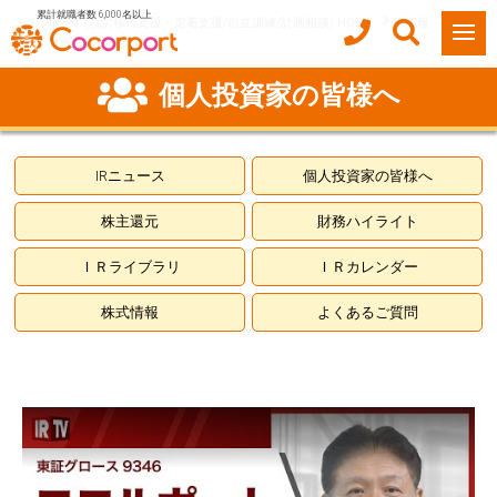
累計就職者数 6,000名以上
ココルポート(就労移行支援・定着支援/自立訓練/計画相談) HOME
IR情報
個人投資家の皆様へ
個人投資家の皆様へ
IRニュース
個人投資家の皆様へ
株主還元
財務ハイライト
ＩＲライブラリ
ＩＲカレンダー
株式情報
よくあるご質問
この動画を YouTube で視聴