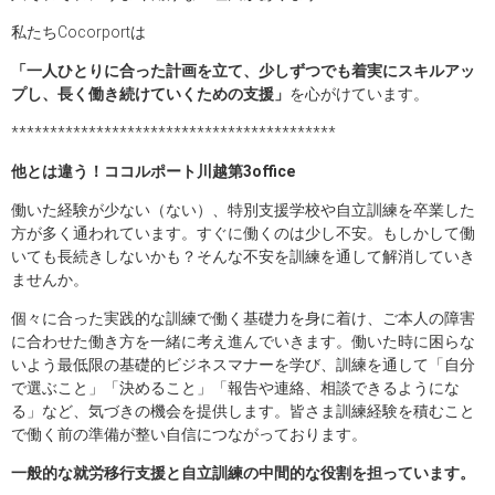
私たちCocorportは
「一人ひとりに合った計画を立て、少しずつでも着実にスキルアッ
プし、長く働き続けていくための支援」
を心がけています。
******************************************
他とは違う！ココルポート川越第
3office
働いた経験が少ない（ない）、特別支援学校や自立訓練を卒業した
方が多く通われています。すぐに働くのは少し不安。もしかして働
いても長続きしないかも？そんな不安を訓練を通して解消していき
ませんか。
個々に合った実践的な訓練で働く基礎力を身に着け、ご本人の障害
に合わせた働き方を一緒に考え進んでいきます。働いた時に困らな
いよう最低限の基礎的ビジネスマナーを学び、訓練を通して「自分
で選ぶこと」「決めること」「報告や連絡、相談できるようにな
る」など、気づきの機会を提供します。皆さま訓練経験を積むこと
で働く前の準備が整い自信につながっております。
一般的な就労移行支援と
自立訓練の中間的な役割を担っています。