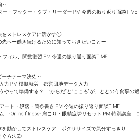
編～
d ヘッダー・フッター・タブ・リーダー PM 今週の振り返り面談TIME
動療法をストレスケアに活かす①
したその先へー働き続けるために知っておきたいことー
l オートフィル、関数復習 PM 今週の振り返り面談TIME
間スピーチテーマ決め～
ータ入力 PM 模擬就労 都営団地データ入力
？どうやって準備する？ ”からだ”と”こころ”が、ととのう食事の
 ワードアート・段落・箇条書き PM 今週の振り返り面談TIME
ム -Online fitness- 肩こり・眼精疲労リセット PM 
と！身体を動かしてストレスケア ボクササイズで気分すっきり
に防ぐ方法②