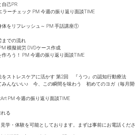
と自己PR
 関数エラーチェック PM 今週の振り返り面談TIME
と身体をリフレッシュ～ PM 手話講座①
就労までの流れ
成 PM 模擬就労 DVDケース作成
ーを作ろう！ PM 今週の振り返り面談TIME
行動療法をストレスケアに活かす 第2回 『うつ』の認知行動療法
な違ってみんないい♪ 今、この瞬間を味わう 初めてのヨガ（毎月
artArt PM 今週の振り返り面談TIME
離れる
は、毎日、見学・体験を可能としております。まずは事前にお電話くだ