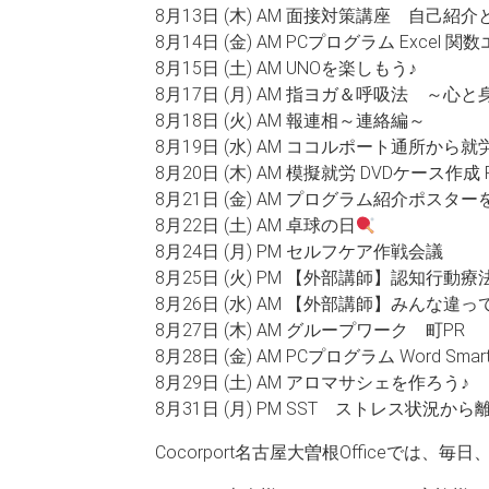
8月13日 (木) AM 面接対策講座 自己紹介
8月14日 (金) AM PCプログラム Excel
8月15日 (土) AM UNOを楽しもう♪
8月17日 (月) AM 指ヨガ＆呼吸法 ～心
8月18日 (火) AM 報連相～連絡編～
8月19日 (水) AM ココルポート通所から
8月20日 (木) AM 模擬就労 DVDケース作
8月21日 (金) AM プログラム紹介ポスタ
8月22日 (土) AM 卓球の日
8月24日 (月) PM セルフケア作戦会議
8月25日 (火) PM 【外部講師】認知
8月26日 (水) AM 【外部講師】みん
8月27日 (木) AM グループワーク 町PR
8月28日 (金) AM PCプログラム Word Sm
8月29日 (土) AM アロマサシェを作ろう♪
8月31日 (月) PM SST ストレス状況から
Cocorport名古屋大曽根Officeで