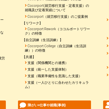
Cocorport(就労移行支援・定着支援）の
就職及び定着実績について
Cocorport（就労移行支援）のご提案例
メー
【リワーク】
Cocorport Rework（ココルポートリワー
要な
ク）の特徴
【自立訓練（生活訓練）】
Cocorport College（自立訓練（生活訓
練））の特徴
【共通】
就労
支援（関係機関との連携）
支援（統一した支援体制）
支援（職業準備性を意識した支援）
支援（一人ひとりに合わせたカリキュラ
ム）
障がい×仕事や就職(事例)