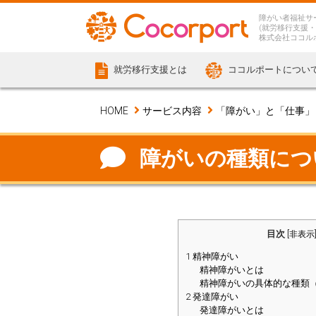
障がい者福祉サ
(就労移行支援・
株式会社ココル
就労移行支援とは
ココルポートについ
HOME
サービス内容
「障がい」と「仕事」
障がいの種類につ
目次
[
非表示
1
精神障がい
精神障がいとは
精神障がいの具体的な種類
2
発達障がい
発達障がいとは