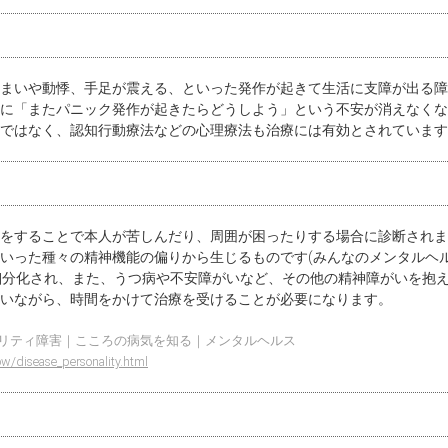
まいや動悸、手足が震える、といった発作が起きて生活に支障が出る障
に「またパニック発作が起きたらどうしよう」という不安が消えなくな
ではなく、認知行動療法などの心理療法も治療には有効とされています
をすることで本人が苦しんだり、周囲が困ったりする場合に診断されま
いった種々の精神機能の偏りから生じるものです(みんなのメンタルヘル
細分化され、また、うつ病や不安障がいなど、その他の精神障がいを抱
いながら、時間をかけて治療を受けることが必要になります。
ナリティ障害｜こころの病気を知る｜メンタルヘルス
w/disease_personality.html