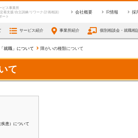
ービス事業所
会社概要
IR情報
採
定着支援/自立訓練/リワーク/計画相談)
ポート
て
サービス紹介
事業所紹介
個別相談会・就職相
「就職」について
障がいの種類について
いて
]
（疾患）について