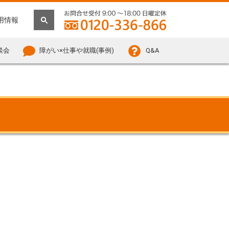
用情報
談会
障がい×仕事や就職(事例)
Q&A