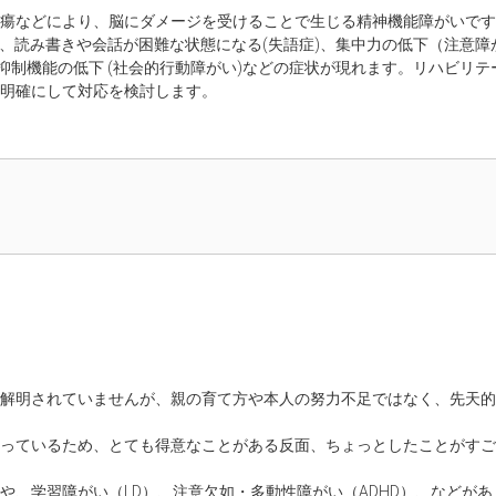
瘍などにより、脳にダメージを受けることで生じる精神機能障がいです
い)、読み書きや会話が困難な状態になる(失語症)、集中力の低下（注意障
の抑制機能の低下 (社会的行動障がい)などの症状が現れます。リハビリ
明確にして対応を検討します。
解明されていませんが、親の育て方や本人の努力不足ではなく、先天的
っているため、とても得意なことがある反面、ちょっとしたことがすご
や、学習障がい（LD）、注意欠如・多動性障がい（ADHD）、などがあ