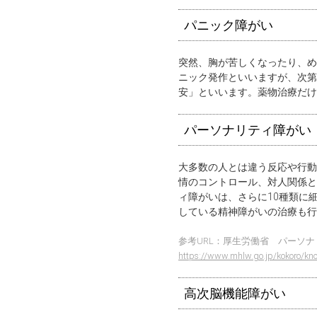
パニック障がい
突然、胸が苦しくなったり、め
ニック発作といいますが、次第
安」といいます。薬物治療だけ
パーソナリティ障がい
大多数の人とは違う反応や行動
情のコントロール、対人関係と
ィ障がいは、さらに10種類に
している精神障がいの治療も行
参考URL：厚生労働省 パーソ
https://www.mhlw.go.jp/kokoro/kno
高次脳機能障がい