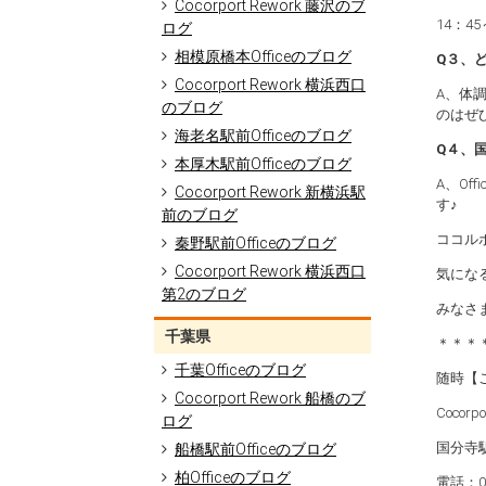
Cocorport Rework 藤沢のブ
14：4
ログ
相模原橋本Officeのブログ
Q３、
Cocorport Rework 横浜西口
A、体
のブログ
のはぜ
海老名駅前Officeのブログ
Q４、国
本厚木駅前Officeのブログ
A、O
Cocorport Rework 新横浜駅
す♪
前のブログ
ココル
秦野駅前Officeのブログ
Cocorport Rework 横浜西口
気にな
第2のブログ
みなさ
千葉県
＊＊＊
千葉Officeのブログ
随時【
Cocorport Rework 船橋のブ
Coco
ログ
国分寺駅前
船橋駅前Officeのブログ
柏Officeのブログ
電話：04