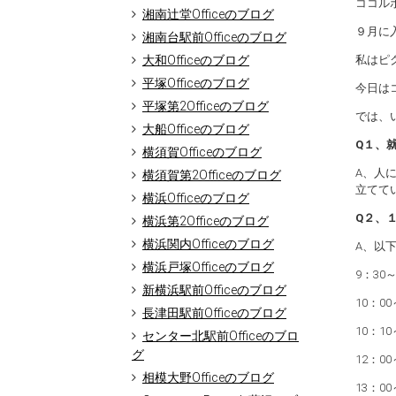
ココルポ
湘南辻堂Officeのブログ
９月に
湘南台駅前Officeのブログ
大和Officeのブログ
私はピ
平塚Officeのブログ
今日は
平塚第2Officeのブログ
では、
大船Officeのブログ
Q１、
横須賀Officeのブログ
A、人
横須賀第2Officeのブログ
立てて
横浜Officeのブログ
Q２、
横浜第2Officeのブログ
横浜関内Officeのブログ
A、以
横浜戸塚Officeのブログ
9：30
新横浜駅前Officeのブログ
10：0
長津田駅前Officeのブログ
10：1
センター北駅前Officeのブロ
グ
12：0
相模大野Officeのブログ
13：0