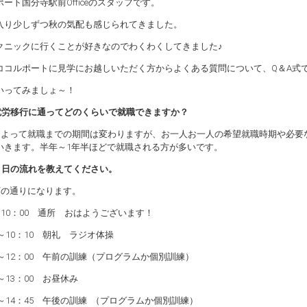
ート国分寺駅前Officeのスタッフです。
入り少しずつ秋の気配も感じられてきました。
クニックに行くことが好きなのでわくわくしてきました♪
ココルポートに見学にお越しいただく方からよくある質問について、Q＆A式
いってみましょ～！
就労移行に通ってどのくらいで就職できますか？
によって就職までの期間は変わりますが、お一人お一人の希望就職時期や必要
いきます。半年～1年半ほどで就職される方が多いです。
１日の流れを教えてください。
下の通りになります。
～10：00 通所 おはようございます！
0～10：10 朝礼 ラジオ体操
0～12：00 午前の訓練（プログラムか個別訓練）
0～13：00 お昼休み
0～14：45 午後の訓練 （プログラムか個別訓練）