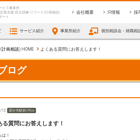
ービス事業所
会社概要
IR情報
採
定着支援/自立訓練/リワーク/計画相談)
ポート
て
サービス紹介
事業所紹介
個別相談会・就職相
画相談) HOME
よくある質問にお答えします！
 ブログ
9/12
国分寺駅前Office
ある質問にお答えします！
ちは！