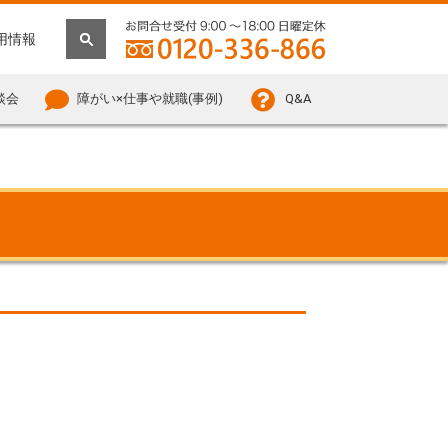
用情報
談会
障がい×仕事や就職(事例)
Q&A