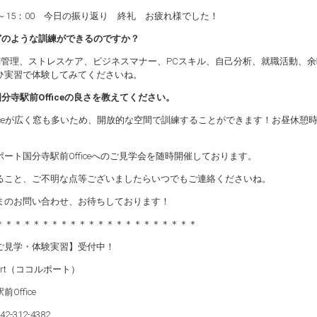
5～15：00 今日の振り返り 終礼 お疲れ様でした！
どのような訓練ができるのですか？
調管理、ストレスケア、ビジネスマナー、PCスキル、自己分析、就職活動、
ひ実習で体験してみてくださいね。
分寺駅前Officeの良さを教えてください。
fficeが広く窓も多いため、開放的な空間で訓練することができます！お昼休
ポート国分寺駅前Officeへのご見学会を随時開催しております。
ること、ご不明な点等ございましたらいつでもご連絡くださいね。
まのお問い合わせ、お待ちしております！
＊＊＊＊＊＊＊＊＊＊＊＊＊＊＊＊＊＊＊＊＊＊
ご見学・体験実習】受付中！
rport（ココルポート）
Office
2-312-4382