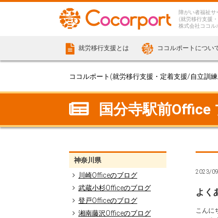
障がい者福祉サ
(就労移行支援・
株式会社ココル
就労移行支援とは
ココルポートについ
ココルポート(就労移行支援・定着支援/自立訓練/計
国分寺駅前Office
神奈川県
2023/0
川崎Officeのブログ
武蔵小杉Officeのブログ
よく
登戸Officeのブログ
こんに
湘南藤沢Officeのブログ