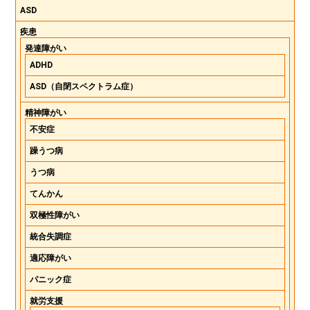
ASD
疾患
発達障がい
ADHD
ASD（自閉スペクトラム症）
精神障がい
不安症
躁うつ病
うつ病
てんかん
双極性障がい
統合失調症
適応障がい
パニック症
就労支援