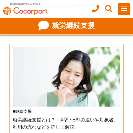
累計就職者数 6,000名以上
ココルポート(就労移行支援・定着支援/自立訓練/計画相談) HOME
お役立ち情報
就労継続支援
就労継続支援
■継続支援
就労継続支援とは？ A型・B型の違いや対象者、
利用の流れなどを詳しく解説