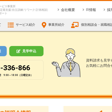
ービス事業所
会社概要
IR情報
採
定着支援/自立訓練/リワーク/計画相談)
ポート
て
サービス紹介
事業所紹介
個別相談会・就職相
談
見学申込
資料請求も見学
お気軽にお問合
-336-866
 9:00～18:00（日曜定休）