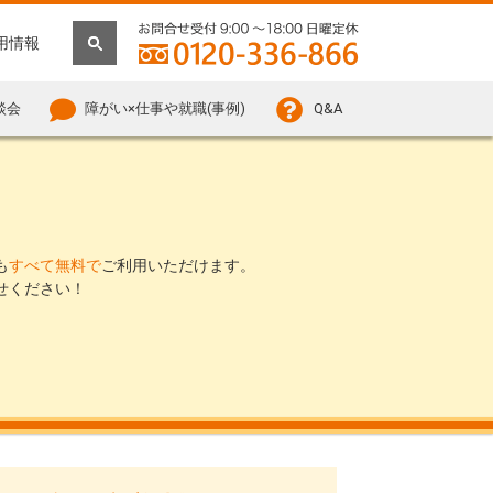
用情報
談会
障がい×仕事や就職(事例)
Q&A
も
すべて無料で
ご利用いただけます。
せください！