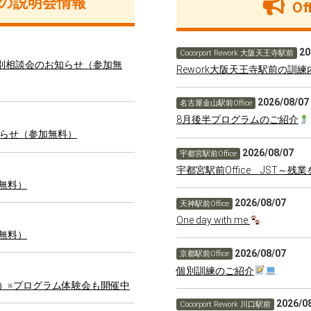
の説明会情報
O
20
Cocorport Rework 大阪天王寺駅前
会＆就職個別相談会のお知らせ（参加無
Rework大阪天王寺駅前の訓
2026/08/07
名古屋金山駅前Office
8月後半プログラムのご紹介
らせ（参加無料）
2026/08/07
宇都宮駅前Office
宇都宮駅前Office JST～
加無料）
2026/08/07
天神駅前Office
One day with me.
加無料）
2026/08/07
京都駅前Office
個別訓練のご紹介
料）※プログラム体験会も開催中
2026/0
Cocorport Rework 川口駅前