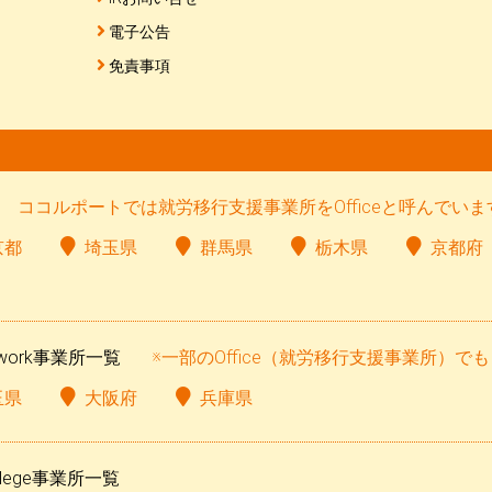
電子公告
免責事項
ココルポートでは就労移行支援事業所をOfficeと呼んでいま
京都
埼玉県
群馬県
栃木県
京都府
ework事業所一覧
※一部のOffice（就労移行支援事業所）
玉県
大阪府
兵庫県
llege事業所一覧