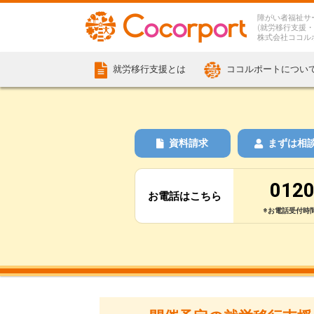
障がい者福祉サ
(就労移行支援・
株式会社ココル
就労移行支援とは
ココルポートについ
資料請求
まずは相
0120
お電話はこちら
※お電話受付時間