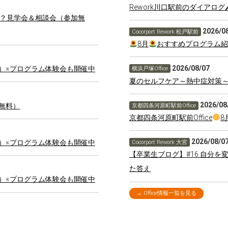
Rework川口駅前のダイアログ
んか？見学会＆相談会（参加無
2026/0
Cocorport Rework 松戸駅前
8月
おすすめプログラム紹
2026/08/07
料）※プログラム体験会も開催中
横浜戸塚Office
夏のセルフケア～熱中症対策
2026/08
加無料）
京都四条河原町駅前Office
京都四条河原町駅前Office
8
2026/08/0
料）※プログラム体験会も開催中
Cocorport Rework 大宮
【卒業生ブログ】#16 自分
た答え
料）※プログラム体験会も開催中
→ Office情報一覧を見る