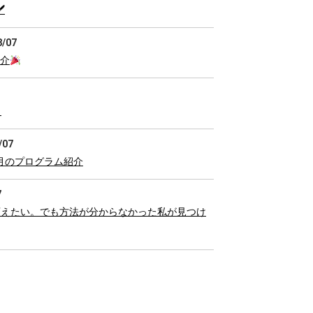

8/07
介
～
/07
月のプログラム紹介
7
を変えたい。でも方法が分からなかった私が見つけ