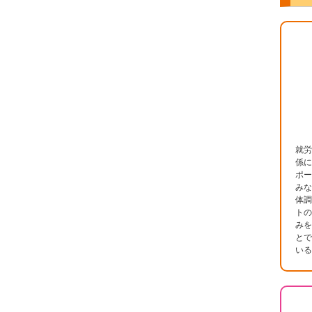
就労
係に
ポー
みな
体調
トの
みを
とで
いる