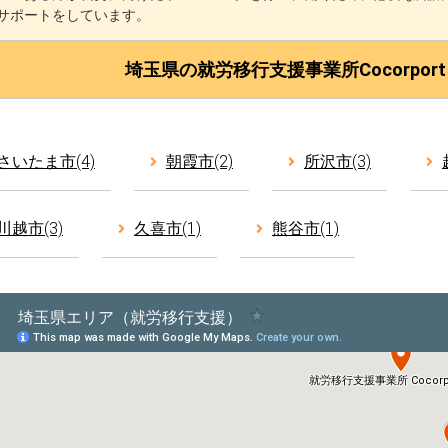
サポートをしています。
埼玉県の就労移行支援事業所Cocorpo
さいたま市(4)
朝霞市(2)
所沢市(3)
川越市(3)
久喜市(1)
熊谷市(1)