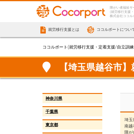
障がい者福祉サ
(就労移行支援・
株式会社ココル
就労移行支援とは
ココルポートについ
ココルポート(就労移行支援・定着支援/自立訓練/計
【埼玉県越谷市】就労
神奈川県
千葉県
埼玉
東京都
南越
障が