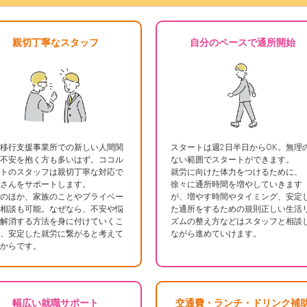
親切丁寧なスタッフ
自分のペースで通所開始
移行支援事業所での新しい人間関
スタートは週2日半日からOK。無理
不安を抱く方も多いはず。ココル
ない範囲でスタートができます。
トのスタッフは親切丁寧な対応で
就労に向けた体力をつけるために、
さんをサポートします。
徐々に通所時間を増やしていきます
のほか、家族のことやプライベー
が、増やす時間やタイミング、安定
相談も可能。なぜなら、不安や悩
た通所をするための規則正しい生活
解消する方法を身に付けていくこ
ズムの整え方などはスタッフと相談
、安定した就労に繋がると考えて
ながら進めていけます。
からです。
幅広い就職サポート
交通費・ランチ・ドリンク補