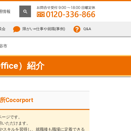
用情報
談会
障がい×仕事や就職(事例)
Q&A
谷市
fice）紹介
corport
覧ページです。
利用いただけます。
やスキルを習得し、就職後も職場に定着できる