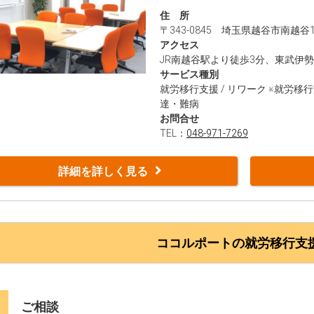
南越谷駅前Officeは、今年で開
住 所
てきました。ご利用者の中には、
〒343-0845 埼玉県越谷市南越谷1
離職が続いていた方など、さまざ
アクセス
JR南越谷駅より徒歩3分、東武伊
「自分に何ができるかわからない」
サービス種別
――そんなお悩みを感じたことはあ
就労移行支援 / リワーク ※就労移行
達・難病
南越谷駅前Officeでは、「知る
お問合せ
経験や価値観は一人ひとり異なる
TEL：
048-971-7269
を設けています。
対話を通じて、私たちココルポート南
詳細を詳しく見る
いてお互いに理解を深めながら、
自分の可能性や「できること」「
か？
ココルポートの就労移行支
新越谷駅・南越谷駅のロータリー
5階に、南越谷駅前Officeがありま
また当事業所（就労移行支援〈リ
1
ご相談