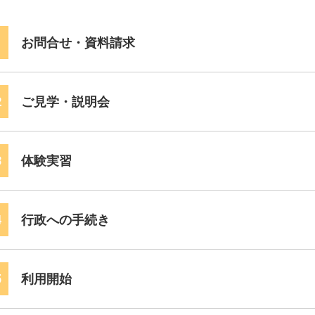
1
お問合せ・資料請求
2
ご見学・説明会
3
体験実習
4
行政への手続き
5
利用開始