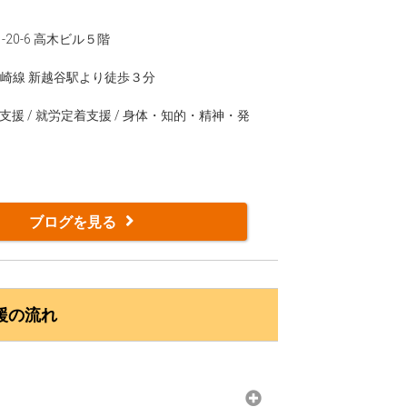
所7年目を迎え、これまで多くの方が就職を実現し
就職経験がない方や、離職期間が長い方、短期
-20-6 高木ビル５階
まな背景をお持ちの方がいらっしゃいます。
勢崎線 新越谷駅より徒歩３分
 「どんな仕事が自分に合うのかわからない」
りませんか？
支援 / 就労定着支援 / 身体・知的・精神・発
こと」をとても大切にしています。
ため、訓練だけでなく、定期的に「話す機会」
越谷駅前Officeのこと、そしてご本人につ
ブログを見る
目標や取り組み内容を一緒に考えていきます。
やりたいこと」を、一緒に見つけてみません
援の流れ
から徒歩約2分。まっすぐ進んだ先にあるビルの
す。
ワーク〉）では、情報処理検定を事業所内で受