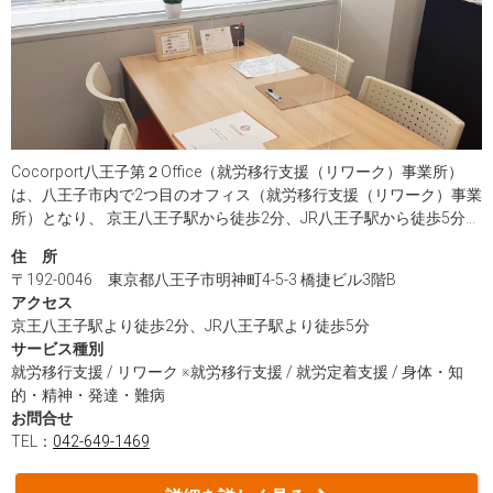
Cocorport八王子第２Office（就労移行支援（リワーク）事業所）
は、八王子市内で2つ目のオフィス（就労移行支援（リワーク）事業
所）となり、 京王八王子駅から徒歩2分、JR八王子駅から徒歩5分と
アクセス抜群です。 プログラムもビジネスマナーやコミュニケーシ
住 所
ョン、セルフケア、面接対策などさまざま♪ プログラム以外にも、
〒192-0046 東京都八王子市明神町4-5-3 橋捷ビル3階B
ご自身に必要な訓練をスタッフと相談しながら進めていくことがで
アクセス
きます！ まずはみなさまが抱えているご不安やお悩み、困りごとを
京王八王子駅より徒歩2分、JR八王子駅より徒歩5分
お伺いしながら、お一人おひとりに沿ったサポートをしてまいりま
サービス種別
す。 ぜひ一度お問い合わせ下さい。 スタッフ一同お待ちしておりま
就労移行支援 / リワーク ※就労移行支援 / 就労定着支援 / 身体・知
す！！
的・精神・発達・難病
お問合せ
TEL：
042-649-1469