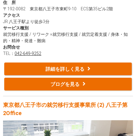
住 所
は抜群です。 八王子駅前Office（就労移行支援（リワーク）事業
〒192-0082 東京都八王子市東町9-10 ECS第35ビル2階
所）の特長は、何と言っても訓練メニューの豊富なところ！ ビジネ
アクセス
スマナー、パソコンの基本操作を学べる多彩なプログラムだけでな
JR 八王子駅より徒歩3分
く、実際の職場を想定した軽作業、応募書類の添削、模擬面接な
サービス種別
ど、スキル向上から就職活動のサポートまで、それぞれの目標に合
就労移行支援 / リワーク ※就労移行支援 / 就労定着支援 / 身体・知
わせた個別訓練もご用意しています。 内定がゴールでありません。
的・精神・発達・難病
その後の職場定着を見据え、長期的な視点でみなさんの就職をサポ
お問合せ
ートします。 ぜひ、一度、Cocorport八王子駅前Office（就労移行支
TEL：
042-649-9252
援（リワーク）事業所）まで足をお運びください！
詳細を詳しく見る
ブログを見る
東京都八王子市の就労移行支援事業所 (2) 八王子第
2Office