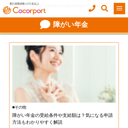
累計就職者数 6,000名以上
ココルポート(就労移行支援・定着支援/自立訓練/計画相談) HOME
お役立ち情報
障がい年金
障がい年金
■その他
障がい年金の受給条件や支給額は？気になる申請
方法もわかりやすく解説