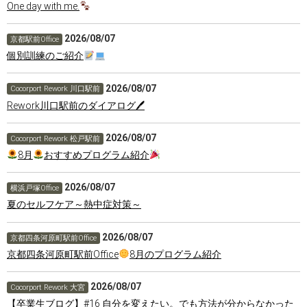
One day with me.
2026/08/07
京都駅前Office
個別訓練のご紹介
2026/08/07
Cocorport Rework 川口駅前
Rework川口駅前のダイアログ🖊
2026/08/07
Cocorport Rework 松戸駅前
8月
おすすめプログラム紹介
2026/08/07
横浜戸塚Office
夏のセルフケア～熱中症対策～
2026/08/07
京都四条河原町駅前Office
京都四条河原町駅前Office
8月のプログラム紹介
2026/08/07
Cocorport Rework 大宮
【卒業生ブログ】#16 自分を変えたい。でも方法が分からなかった