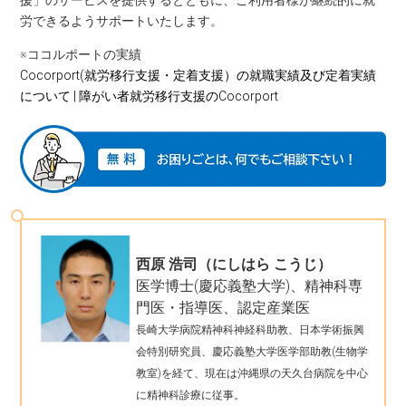
援」のサービスを提供するとともに、ご利用者様が継続的に就
労できるようサポートいたします。
※ココルポートの実績
Cocorport(就労移行支援・定着支援）の就職実績及び定着実績
について | 障がい者就労移行支援のCocorport
西原 浩司（にしはら こうじ）
医学博士(慶応義塾大学)、精神科専
門医・指導医、認定産業医
長崎大学病院精神科神経科助教、日本学術振興
会特別研究員、慶応義塾大学医学部助教(生物学
教室)を経て、現在は沖縄県の天久台病院を中心
に精神科診療に従事。