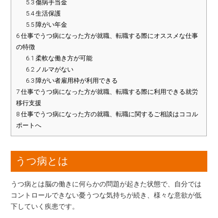
5.3
傷病手当金
5.4
生活保護
5.5
障がい年金
6
仕事でうつ病になった方が就職、転職する際にオススメな仕事
の特徴
6.1
柔軟な働き方が可能
6.2
ノルマがない
6.3
障がい者雇用枠が利用できる
7
仕事でうつ病になった方が就職、転職する際に利用できる就労
移行支援
8
仕事でうつ病になった方の就職、転職に関するご相談はココル
ポートへ
うつ病とは
うつ病とは脳の働きに何らかの問題が起きた状態で、自分では
コントロールできない憂うつな気持ちが続き、様々な意欲が低
下していく疾患です。