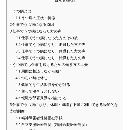
目次
[
非表示
]
1
うつ病とは
1.1
うつ病の症状・特徴
2
仕事でうつ病になる原因
3
仕事でうつ病になった方の声
3.1
仕事でうつ病になった方のその後
3.2
仕事でうつ病になり、退職した方の声
3.3
仕事でうつ病になり、休職した方の声
3.4
仕事でうつ病になり、転職した方の声
4
うつ病でも仕事を続けるための働き方の工夫
4.1
周囲に相談しながら働く
4.2
つらい時は休む
4.3
健康的な生活習慣を心がける
4.4
焦って治そうとしない
4.5
転職や部署異動を検討する
5
仕事でうつ病になり、休職・退職する際に利用できる経済的な
支援制度
5.1
精神障害者保健福祉手帳
5.2
自立支援医療制度（精神通院医療制度）