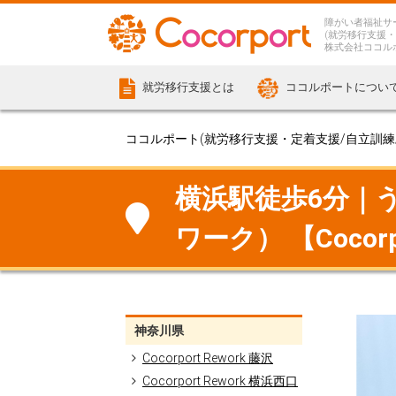
障がい者福祉サ
(就労移行支援・
株式会社ココル
就労移行支援とは
ココルポートについ
ココルポート(就労移行支援・定着支援/自立訓練/計
横浜駅徒歩6分｜
ワーク） 【Cocorp
神奈川県
Cocorport Rework 藤沢
Cocorport Rework 横浜西口