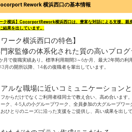
Cocorport Rework 横浜西口の基本情報
ーク横浜】CocorportRework横浜西口は、豊富な対話による支援
に結果を出しています。
リワーク横浜西口の特色】
専門家監修の体系化された質の高いプログ
か月で復職実績あり。標準利用期間3～6か月、最大2年間の利
5年3月の開所以降、14名の復職者を輩出しています。
リアルな職場に近いコミュニケーションと
ッフからだけでなくご利用者様同士で教え合い、高め合います
ーク、4-5人の小グループワーク、全員参加の大グループワー
人おひとりのニーズに沿った支援をご提供し、高い成果を出し