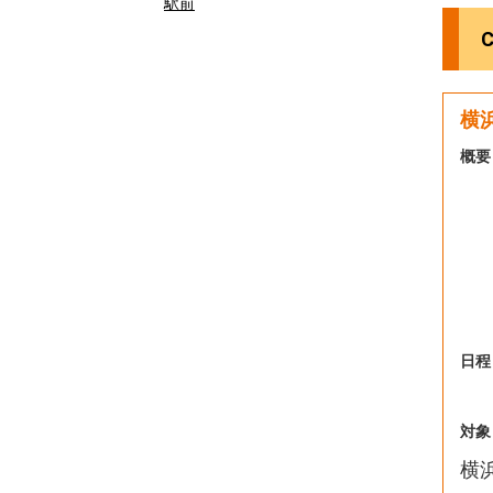
駅前
横
概要
日程
対象
横