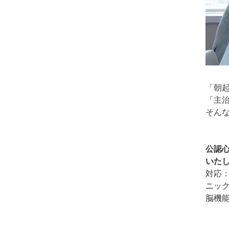
「朝起
「主
そん
公認
いた
対応
ニッ
脳機