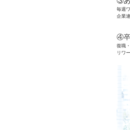
③
毎週
企業
④
復職
リワ