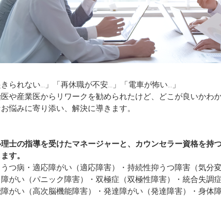
きられない...」「再休職が不安...」「電車が怖い...」
治医や産業医からリワークを勧められたけど、どこが良いかわ
なお悩みに寄り添い、解決に導きます。
心理士の指導を受けたマネージャーと、カウンセラー資格を持
します。
：うつ病・適応障がい（適応障害）・持続性抑うつ障害（気分
ク障がい（パニック障害）・双極症（双極性障害）・統合失調
能障がい（高次脳機能障害）・発達障がい（発達障害）・身体