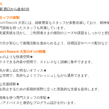
ス
宮駅 西口から徒歩6分
タッフの体制
orport Rework 大宮には、経験豊富なスタッフが多数在籍しており
門資格を持ったスタッフも所属しています。
支援実績を活かし、ご利用者さまの個別のニーズや課題をしっかりと把
。
の方が安心して復職活動を進められるよう、目標設定やペース配分など
rport Rework 大宮の4つの特徴
ェのような快適空間★
クスできる内装や照明で、ストレスなく訓練に集中できます。
光が差し込む明るいオフィス★
な空間で、気持ちよくリフレッシュしながら通所できます。
な支援経験★
を防止するための長期的視野に立った実践的な支援を提供します。
資格を持つ専門スタッフの常駐★
いアドバイスと適切なプログラム設計を行います。