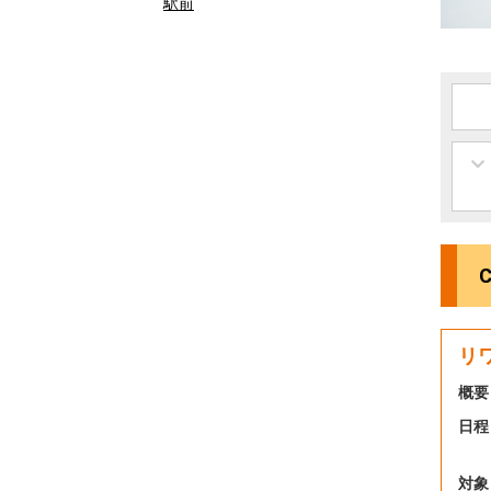
駅前
リ
概要
日程
対象