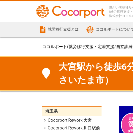
障がい者福祉サ
(就労移行支援・
株式会社ココル
就労移行支援とは
ココルポートについ
ココルポート(就労移行支援・定着支援/自立訓練/計
大宮駅から徒歩6分の
さいたま市）
埼玉県
Cocorport Rework 大宮
Cocorport Rework 川口駅前