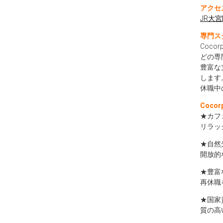
アクセ
JR大
専門ス
Coc
どの専
豊富な
します
休職中
Coco
★カフ
リラッ
★自然
開放的
★豊富
再休職
★国家
質の高