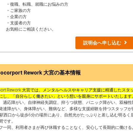
・復職、転職、就職にお悩みの方
・ご家族の方
・企業の方
・支援者の方
お気軽にご相談ください。
説明会へ申し込む
Cocorport Rework 大宮の基本情報
orport Rework 大宮では、メンタルヘルスやキャリア支援に精通し
にし、「自分らしく働きたい」という想いを親身にサポートいたします
、適応障がい、自律神経失調症、抑うつ状態、パニック障がい、双極性
発達障がい、身体障がい、難病など、多様な支援経験を持つスタッフが
宮駅西口から徒歩6分の場所にあり、自然光がたっぷりと差し込む明るく
間です。
フ一同、利用者さまが再び休職することなく、安心して長期的に働ける