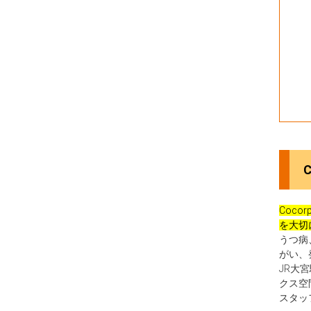
Coc
を大切
うつ病
がい、
JR大
クス空
スタッ