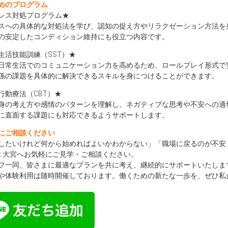
めのプログラム
レス対処プログラム★
スへの具体的な対処法を学び、認知の捉え方やリラクゼーション方法を
の安定したコンディション維持にも役立つ内容です。
生活技能訓練（SST）★
日常生活でのコミュニケーション力を高めるため、ロールプレイ形式で
係の課題を具体的に解決できるスキルを身につけることができます。
行動療法（CBT）★
身の考え方や感情のパターンを理解し、ネガティブな思考や不安への適
に直面する課題にも対応できるようサポートします。
にご相談ください
したいけれど何から始めればよいかわからない」「職場に戻るのが不安」など
ork 大宮へお気軽にご見学・ご相談ください。
フ一同、皆さまに最適なプランを共に考え、継続的にサポートいたしま
や体験利用は随時開催しております。働くための新たな一歩を、ぜひ私