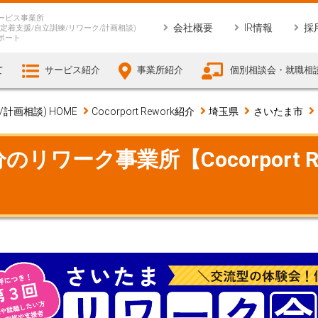
ービス事業所
会社概要
IR情報
採
定着支援/自立訓練/リワーク/計画相談)
ポート
て
サービス紹介
事業所紹介
個別相談会・就職相
画相談) HOME
Cocorport Rework紹介
埼玉県
さいたま市
リワーク事業所【Cocorport R