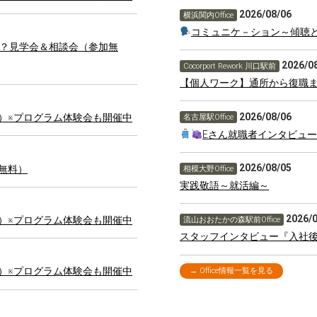
2026/08/06
横浜関内Office
コミュニケ－ション～傾聴
んか？見学会＆相談会（参加無
2026/0
Cocorport Rework 川口駅前
【個人ワーク】通所から復職
2026/08/06
料）※プログラム体験会も開催中
名古屋駅Office
Eさん就職者インタビュー
2026/08/05
加無料）
相模大野Office
実践敬語～就活編～
2026/
料）※プログラム体験会も開催中
流山おおたかの森駅前Office
スタッフインタビュー『入社
料）※プログラム体験会も開催中
→ Office情報一覧を見る