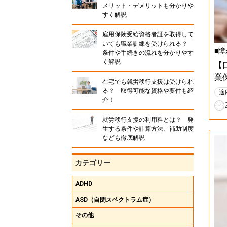
メリット・デメリットも分かりや
すく解説
雇用保険受給資格者証を取得して
いても職業訓練を受けられる？
■障
条件や手続きの流れを分かりやす
く解説
【
業
在宅でも就労移行支援は受けられ
る？ 取得可能な資格や要件も紹
適
介！
就労移行支援の利用料とは？ 発
生する条件や計算方法、補助制度
なども徹底解説
カテゴリー
ADHD
ASD（自閉スペクトラム症）
その他