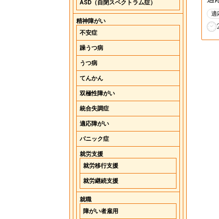
ASD（自閉スペクトラム症）
適
精神障がい
不安症
躁うつ病
うつ病
てんかん
双極性障がい
統合失調症
適応障がい
パニック症
就労支援
就労移行支援
就労継続支援
就職
障がい者雇用