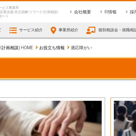
ービス事業所
会社概要
IR情報
採
定着支援/自立訓練/リワーク/計画相談)
ポート
て
サービス紹介
事業所紹介
個別相談会・就職相
画相談) HOME
お役立ち情報
適応障がい