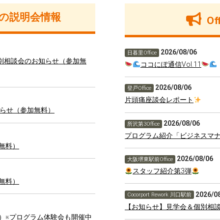
の説明会情報
O
2026/08/06
日暮里Office
会＆就職個別相談会のお知らせ（参加無
ココにぽ通信Vol.11
2026/08/06
登戸Office
片頭痛座談会レポート
らせ（参加無料）
2026/08/06
所沢第3Office
プログラム紹介「ビジネスマ
加無料）
2026/08/06
大阪堺東駅前Office
スタッフ紹介第3弾
加無料）
2026/0
Cocorport Rework 川口駅前
【お知らせ】見学会＆個別相
料）※プログラム体験会も開催中