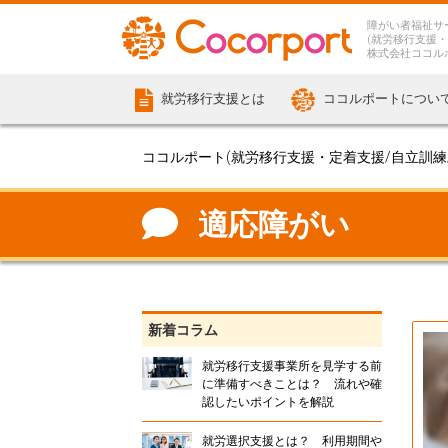
障がい者福祉サ
(就労移行支援・
株式会社ココル
就労移行支援とは
ココルポートについ
ココルポート(就労移行支援・定着支援/自立訓練/計
適応障がい
新着コラム
就労移行支援事業所を見学する前
に準備すべきことは？ 流れや確
認したいポイントを解説
就労選択支援とは？ 利用期間や