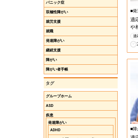
パニック症
■
双極性障がい
適
就労支援
や
就職
適
発達障がい
継続支援
障がい
障がい者手帳
タグ
グループホーム
ASD
疾患
発達障がい
■障
ADHD
適