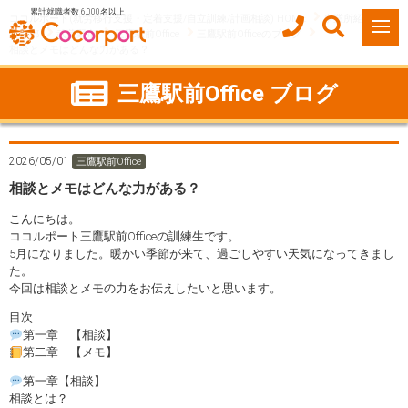
累計就職者数 6,000名以上
ココルポート(就労移行支援・定着支援/自立訓練/計画相談) HOME
事業所紹介
東京都
武蔵野市
三鷹駅前Office
三鷹駅前Officeのブログ
相談とメモはどんな力がある？
三鷹駅前Office ブログ
2026/05/01
三鷹駅前Office
相談とメモはどんな力がある？
こんにちは。
ココルポート三鷹駅前Officeの訓練生です。
5月になりました。暖かい季節が来て、過ごしやすい天気になってきまし
た。
今回は相談とメモの力をお伝えしたいと思います。
目次
第一章 【相談】
第二章 【メモ】
第一章【相談】
相談とは？