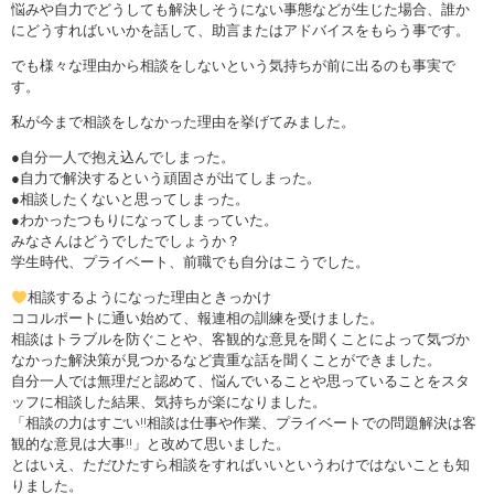
悩みや自力でどうしても解決しそうにない事態などが生じた場合、誰か
にどうすればいいかを話して、助言またはアドバイスをもらう事です。
でも様々な理由から相談をしないという気持ちが前に出るのも事実で
す。
私が今まで相談をしなかった理由を挙げてみました。
●自分一人で抱え込んでしまった。
●自力で解決するという頑固さが出てしまった。
●相談したくないと思ってしまった。
●わかったつもりになってしまっていた。
みなさんはどうでしたでしょうか？
学生時代、プライベート、前職でも自分はこうでした。
相談するようになった理由ときっかけ
ココルポートに通い始めて、報連相の訓練を受けました。
相談はトラブルを防ぐことや、客観的な意見を聞くことによって気づか
なかった解決策が見つかるなど貴重な話を聞くことができました。
自分一人では無理だと認めて、悩んでいることや思っていることをスタ
ッフに相談した結果、気持ちが楽になりました。
「相談の力はすごい‼相談は仕事や作業、プライベートでの問題解決は客
観的な意見は大事‼」と改めて思いました。
とはいえ、ただひたすら相談をすればいいというわけではないことも知
りました。