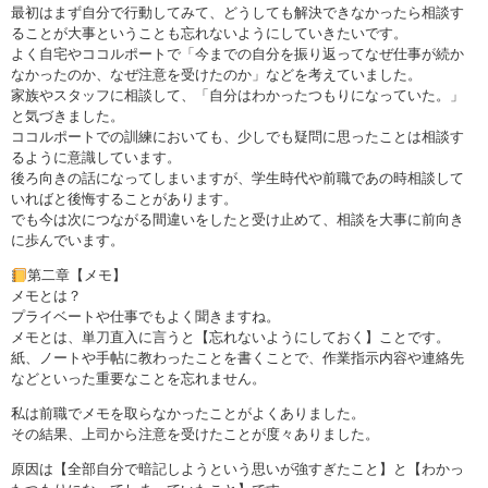
最初はまず自分で行動してみて、どうしても解決できなかったら相談す
ることが大事ということも忘れないようにしていきたいです。
よく自宅やココルポートで「今までの自分を振り返ってなぜ仕事が続か
なかったのか、なぜ注意を受けたのか」などを考えていました。
家族やスタッフに相談して、「自分はわかったつもりになっていた。」
と気づきました。
ココルポートでの訓練においても、少しでも疑問に思ったことは相談す
るように意識しています。
後ろ向きの話になってしまいますが、学生時代や前職であの時相談して
いればと後悔することがあります。
でも今は次につながる間違いをしたと受け止めて、相談を大事に前向き
に歩んでいます。
第二章【メモ】
メモとは？
プライベートや仕事でもよく聞きますね。
メモとは、単刀直入に言うと【忘れないようにしておく】ことです。
紙、ノートや手帖に教わったことを書くことで、作業指示内容や連絡先
などといった重要なことを忘れません。
私は前職でメモを取らなかったことがよくありました。
その結果、上司から注意を受けたことが度々ありました。
原因は【全部自分で暗記しようという思いが強すぎたこと】と【わかっ