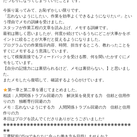
たつもりになってしまっていたこと】です。
今振り返ってみて、お恥ずかしい限りです。
「忘れないようにしたい。作業を効率よくできるようになりたい‼」とい
う理由でメモの訓練を受けました。
スタッフが作業工程の文章を読み上げ、メモする訓練です。
最初は難しく思いましたが、何度か続けているうちにどこが大事かをポ
イントに絞ることが大事だと捉えるようになりました。
プログラムでの作業指示内容、時間、担当するところ、教わったことを
すぐにメモするよう意識しています。
そして模擬面接でもフィードバックを受ける際、何を聞いたかすぐにメ
モをしています。
【自分の記憶力には裏切られるけど、メモは裏切らない。】と思いまし
た。
またメモしたら復唱して、確認するよう心がけています。
第一章と第二章を通じてまとめました。
相談：人間関係トラブル回避の力 解決策を発見する力 信頼と信用作
りの力 独断専行回避の力
メモ：忘れないようにする力 人間関係トラブル回避の力 信頼と信用
作りの力
本日はブログを読んでくださりありがとうございました‼
❀❀❀❀❀❀❀❀❀❀❀❀❀❀❀❀❀❀❀❀❀❀❀❀❀❀❀❀❀❀❀❀❀❀❀❀❀❀
❀❀
三鷹駅前Officeであなたに合った働き方を目指しませんか？