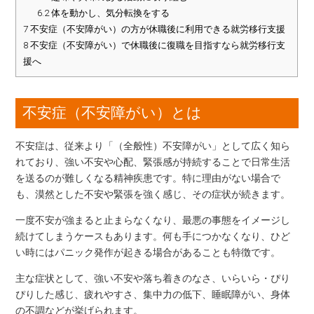
6.2
体を動かし、気分転換をする
7
不安症（不安障がい）の方が休職後に利用できる就労移行支援
8
不安症（不安障がい）で休職後に復職を目指すなら就労移行支
援へ
不安症（不安障がい）とは
不安症は、従来より「（全般性）不安障がい」として広く知ら
れており、強い不安や心配、緊張感が持続することで日常生活
を送るのが難しくなる精神疾患です。特に理由がない場合で
も、漠然とした不安や緊張を強く感じ、その症状が続きます。
一度不安が強まると止まらなくなり、最悪の事態をイメージし
続けてしまうケースもあります。何も手につかなくなり、ひど
い時にはパニック発作が起きる場合があることも特徴です。
主な症状として、強い不安や落ち着きのなさ、いらいら・ぴり
ぴりした感じ、疲れやすさ、集中力の低下、睡眠障がい、身体
の不調などが挙げられます。