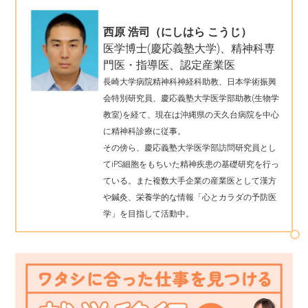
西原 浩司（にしはら こうじ）
医学博士(慶応義塾大学)、精神科専
門医・指導医、認定産業医
長崎大学病院精神科神経科助教、日本学術振興
会特別研究員、慶応義塾大学医学部助教(生物学
教室)を経て、現在は沖縄県の天久台病院を中心
に精神科診療に従事。
その傍ら、慶応義塾大学医学部訪問研究員とし
てiPS細胞をもちいた精神疾患の基礎研究を行っ
ている。また複数大手企業の産業医として漢方
や鍼灸、栄養学的な情報「心とカラダの予防医
学」を目指して活動中。