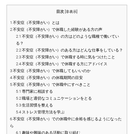
目次
[
非表示
]
1
不安症（不安障がい）とは
2
不安症（不安障がい）で休職した経験がある方の声
2.1
不安症（不安障がい）の方はどのような職種で働いてい
る？
2.2
不安症（不安障がい）のある方はどんな仕事をしている？
2.3
不安症（不安障がい）で休職する時に気をつけたこと
2.4
不安症（不安障がい）で休職する方にアドバイス
3
不安症（不安障がい）で休職してもいいのか
4
不安症（不安障がい）の休職期間の目安
5
不安症（不安障がい）で休職中にすべきこと
5.1
専門家に相談する
5.2
職場と適切なコミュニケーションをとる
5.3
生活習慣を整える
5.4
ストレス管理方法を学ぶ
6
不安症（不安障がい）での休職中に余裕を感じるようになった
ら
6.1
趣味や興味のある活動に取り組む