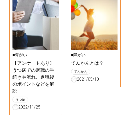
■障がい
■障がい
【アンケートあり】
てんかんとは？
うつ病での退職の手
てんかん
続きや流れ、退職後
2021/05/10
のポイントなどを解
説
うつ病
2022/11/25