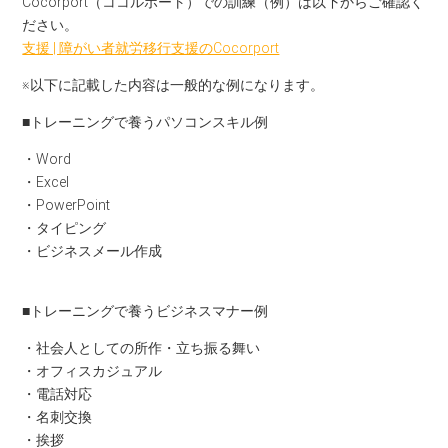
Cocorport（ココルポート）での訓練（例）は以下からご確認く
ださい。
支援 | 障がい者就労移行支援のCocorport
※以下に記載した内容は一般的な例になります。
■トレーニングで養うパソコンスキル例
・Word
・Excel
・PowerPoint
・タイピング
・ビジネスメール作成
■トレーニングで養うビジネスマナー例
・社会人としての所作・立ち振る舞い
・オフィスカジュアル
・電話対応
・名刺交換
・挨拶