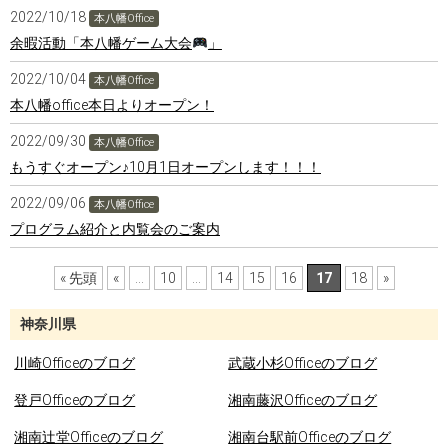
2022/10/18
本八幡Office
余暇活動「本八幡ゲーム大会
」
2022/10/04
本八幡Office
本八幡office本日よりオープン！
2022/09/30
本八幡Office
もうすぐオープン♪10月1日オープンします！！！
2022/09/06
本八幡Office
プログラム紹介と内覧会のご案内
« 先頭
«
...
10
...
14
15
16
17
18
»
神奈川県
川崎Officeのブログ
武蔵小杉Officeのブログ
登戸Officeのブログ
湘南藤沢Officeのブログ
湘南辻堂Officeのブログ
湘南台駅前Officeのブログ