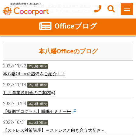
累計就職者数 6,000名以上
ココルポート(就労移行支援・定着支援/自立訓練/計画相談) HOME
事業所紹介
千葉県
市川市
本八幡Office
本八幡Officeのブログ
Officeブログ
本八幡Officeのブログ
2022/11/22
本八幡Office
本八幡Officeの設備をご紹介！！
2022/11/14
本八幡Office
11月事業説明会のご案内￼
2022/11/04
本八幡Office
【特別プログラム】睡眠セミナー🛏
2022/10/31
本八幡Office
【ストレス対策講座】～ストレスと向き合う大切さ～