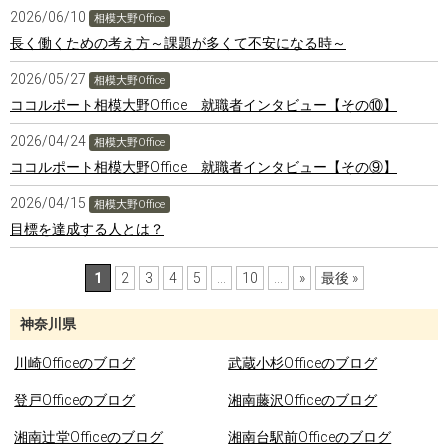
2026/06/10
相模大野Office
長く働くための考え方～課題が多くて不安になる時～
2026/05/27
相模大野Office
ココルポート相模大野Office 就職者インタビュー【その⑩】
2026/04/24
相模大野Office
ココルポート相模大野Office 就職者インタビュー【その⑨】
2026/04/15
相模大野Office
目標を達成する人とは？
1
2
3
4
5
...
10
...
»
最後 »
神奈川県
川崎Officeのブログ
武蔵小杉Officeのブログ
登戸Officeのブログ
湘南藤沢Officeのブログ
湘南辻堂Officeのブログ
湘南台駅前Officeのブログ