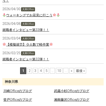
う！
2026/04/30
大和Office
ウォーキングでお花見に行こう
2026/04/08
大和Office
就職者インタビュー第33弾！！
2026/03/04
大和Office
【模擬就労】少人数で軽作業
2026/02/25
大和Office
就職者インタビュー第32弾！！
1
2
3
4
5
...
10
...
»
最後 »
神奈川県
川崎Officeのブログ
武蔵小杉Officeのブログ
登戸Officeのブログ
湘南藤沢Officeのブログ