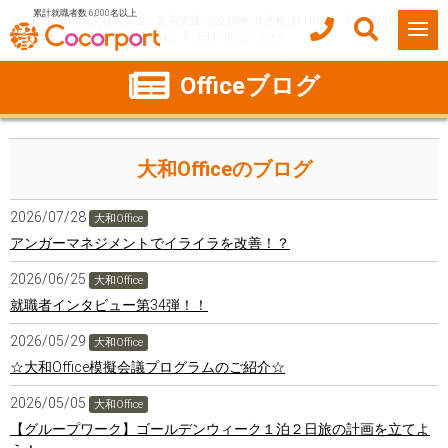
累計就職者数 6,000名以上
ココルポート(就労移行支援・定着支援/自立訓練/計画相談) HOME
事業所紹介
神奈川県
大和市
大和Office
大和Officeのブログ
Officeブログ
大和Officeのブログ
2026/07/28
大和Office
アンガーマネジメントでイライラを改善！？
2026/06/25
大和Office
就職者インタビュー第34弾！！
2026/05/29
大和Office
☆大和Office模擬会議プログラムのご紹介☆
2026/05/05
大和Office
【グループワーク】ゴールデンウィーク１泊２日旅の計画を立てよ