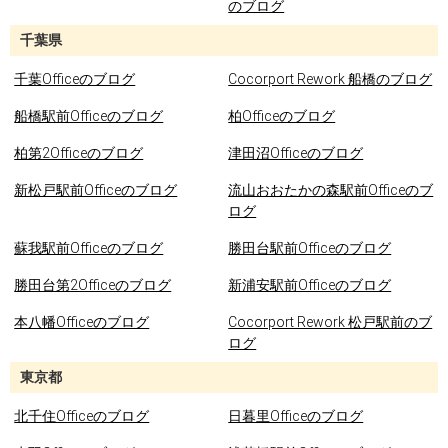
のブログ
千葉県
千葉Officeのブログ
Cocorport Rework 船橋のブログ
船橋駅前Officeのブログ
柏Officeのブログ
柏第2Officeのブログ
津田沼Officeのブログ
新松戸駅前Officeのブログ
流山おおたかの森駅前Officeのブ
ログ
蘇我駅前Officeのブログ
勝田台駅前Officeのブログ
勝田台第2Officeのブログ
新浦安駅前Officeのブログ
本八幡Officeのブログ
Cocorport Rework 松戸駅前のブ
ログ
東京都
北千住Officeのブログ
日暮里Officeのブログ