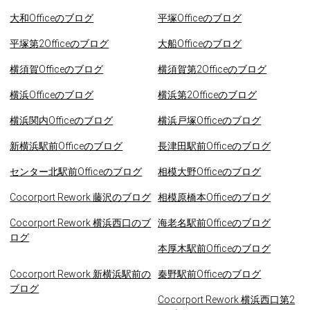
大和Officeのブログ
平塚Officeのブログ
平塚第2Officeのブログ
大船Officeのブログ
横須賀Officeのブログ
横須賀第2Officeのブログ
横浜Officeのブログ
横浜第2Officeのブログ
横浜関内Officeのブログ
横浜戸塚Officeのブログ
新横浜駅前Officeのブログ
長津田駅前Officeのブログ
センター北駅前Officeのブログ
相模大野Officeのブログ
Cocorport Rework 藤沢のブログ
相模原橋本Officeのブログ
Cocorport Rework 横浜西口のブ
海老名駅前Officeのブログ
ログ
本厚木駅前Officeのブログ
Cocorport Rework 新横浜駅前の
秦野駅前Officeのブログ
ブログ
Cocorport Rework 横浜西口第2