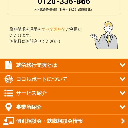
0120-336-866
※お電話受付時間 9:00～18:00（日曜定休）
資料請求も見学も
すべて無料で
ご利用い
ただけます。
お気軽にお問合せください！
就労移行支援とは
ココルポートについて
サービス紹介
事業所紹介
個別相談会・就職相談会情報