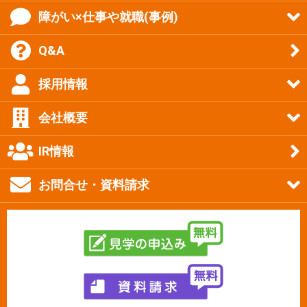
障がい×仕事や就職(事例)
Q&A
採用情報
会社概要
IR情報
お問合せ・資料請求