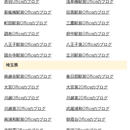
赤羽Officeのブログ
浅草橋駅前Officeのブログ
新板橋駅前Officeのブログ
目黒駅前Officeのブログ
町田駅前Officeのブログ
三鷹駅前Officeのブログ
調布Officeのブログ
府中駅前Officeのブログ
八王子駅前Officeのブログ
八王子第2Officeのブログ
国分寺駅前Officeのブログ
立川駅前Officeのブログ
埼玉県
南越谷駅前Officeのブログ
春日部駅前Officeのブログ
大宮Officeのブログ
大宮第2Officeのブログ
川越Officeのブログ
川越第2Officeのブログ
川越第3Officeのブログ
武蔵浦和Officeのブログ
南浦和駅前Officeのブログ
朝霞台Officeのブログ