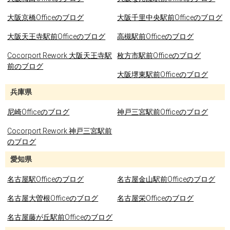
大阪京橋Officeのブログ
大阪千里中央駅前Officeのブログ
大阪天王寺駅前Officeのブログ
高槻駅前Officeのブログ
Cocorport Rework 大阪天王寺駅
枚方市駅前Officeのブログ
前のブログ
大阪堺東駅前Officeのブログ
兵庫県
尼崎Officeのブログ
神戸三宮駅前Officeのブログ
Cocorport Rework 神戸三宮駅前
のブログ
愛知県
名古屋駅Officeのブログ
名古屋金山駅前Officeのブログ
名古屋大曽根Officeのブログ
名古屋栄Officeのブログ
名古屋藤が丘駅前Officeのブログ