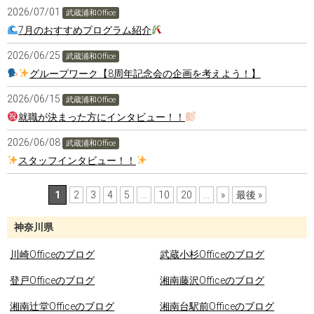
2026/07/01
武蔵浦和Office
7月のおすすめプログラム紹介
2026/06/25
武蔵浦和Office
グループワーク【8周年記念会の企画を考えよう！】
2026/06/15
武蔵浦和Office
就職が決まった方にインタビュー！！
2026/06/08
武蔵浦和Office
スタッフインタビュー！！
1
2
3
4
5
...
10
20
...
»
最後 »
神奈川県
川崎Officeのブログ
武蔵小杉Officeのブログ
登戸Officeのブログ
湘南藤沢Officeのブログ
湘南辻堂Officeのブログ
湘南台駅前Officeのブログ