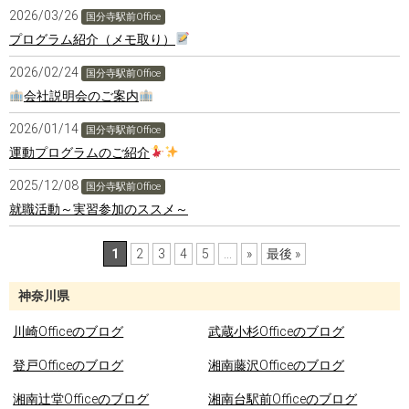
2026/03/26
国分寺駅前Office
プログラム紹介（メモ取り）
2026/02/24
国分寺駅前Office
会社説明会のご案内
2026/01/14
国分寺駅前Office
運動プログラムのご紹介
2025/12/08
国分寺駅前Office
就職活動～実習参加のススメ～
1
2
3
4
5
...
»
最後 »
神奈川県
川崎Officeのブログ
武蔵小杉Officeのブログ
登戸Officeのブログ
湘南藤沢Officeのブログ
湘南辻堂Officeのブログ
湘南台駅前Officeのブログ