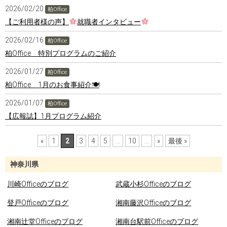
2026/02/20
柏Office
【ご利用者様の声】
就職者インタビュー
2026/02/16
柏Office
柏Office 特別プログラムのご紹介
2026/01/27
柏Office
柏Office 1月のお食事紹介🍽
2026/01/07
柏Office
【広報誌】1月プログラム紹介
«
1
2
3
4
5
...
10
...
»
最後 »
神奈川県
川崎Officeのブログ
武蔵小杉Officeのブログ
登戸Officeのブログ
湘南藤沢Officeのブログ
湘南辻堂Officeのブログ
湘南台駅前Officeのブログ