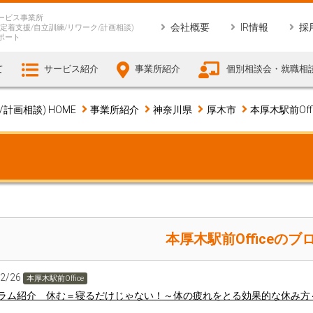
ービス事業所
会社概要
IR情報
採
定着支援/自立訓練/リワーク/計画相談)
ポート
て
サービス紹介
事業所紹介
個別相談会・就職相
画相談) HOME
事業所紹介
神奈川県
厚木市
本厚木駅前Offi
本厚木駅前Officeのブ
12/26
本厚木駅前Office
ラム紹介 休む＝寝るだけじゃない！～体の疲れをとる効果的な休み方