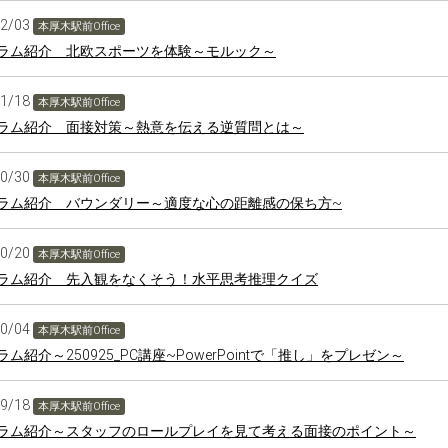
12/03
本厚木駅前Office
ラム紹介 北欧スポーツを体験～モルック～
11/18
本厚木駅前Office
ラム紹介 面接対策～熱意を伝える逆質問とは～
10/30
本厚木駅前Office
ラム紹介 バウンダリー～適度な心の距離感の保ち方~
10/20
本厚木駅前Office
ラム紹介 先入観をなくそう！水平思考推理クイズ
10/04
本厚木駅前Office
ム紹介～250925_PC講座~PowerPointで「推し」をプレゼン～
09/18
本厚木駅前Office
ラム紹介～スタッフのロールプレイを見て考える面接のポイント～