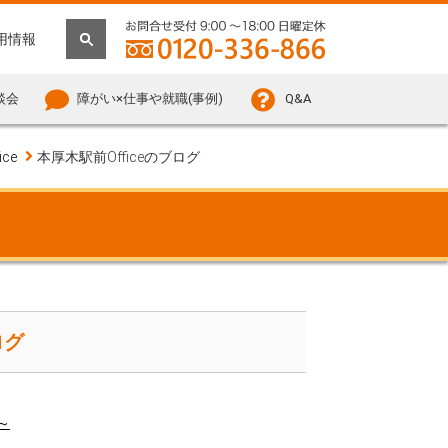
用情報
談会
障がい×仕事や就職(事例)
Q&A
ce
本厚木駅前Officeのブログ
ログ
～