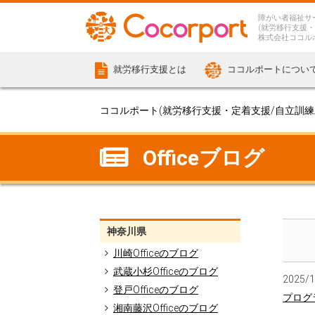
障がい者福祉サ
(就労移行支援・
株式会社ココル
就労移行支援とは
ココルポートについ
ココルポート(就労移行支援・定着支援/自立訓練/計
Officeブログ
神奈川県
川崎Officeのブログ
武蔵小杉Officeのブログ
2025/
登戸Officeのブログ
プログ
湘南藤沢Officeのブログ