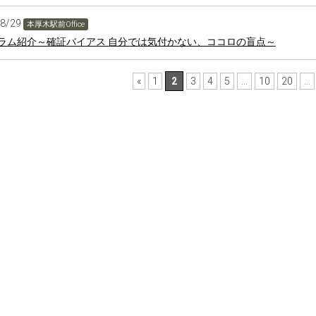
08/29
本厚木駅前Office
ラム紹介～確証バイアス 自分では気付かない、ココロの盲点～
«
1
2
3
4
5
...
10
20
...