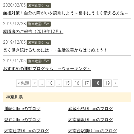
2020/02/05
湘南辻堂Office
面接対策！自分の障がいを説明しよう～相手にうまく伝える方法～
2019/12/28
湘南辻堂Office
就職者のご報告（2019年12月）
2019/12/05
湘南辻堂Office
長く働き続けるためには・・生活改善からはじめよう！
2019/11/05
湘南辻堂Office
おすすめの運動プログラム ～ウォーキング～
« 先頭
«
...
10
...
15
16
17
18
19
»
神奈川県
川崎Officeのブログ
武蔵小杉Officeのブログ
登戸Officeのブログ
湘南藤沢Officeのブログ
湘南辻堂Officeのブログ
湘南台駅前Officeのブログ