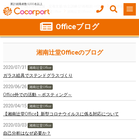
累計就職者数 6,000名以上
ココルポート(就労移行支援・定着支援/自立訓練/計画相談) HOME
事業所紹介
神奈川県
藤沢市
湘南辻堂Office
湘南辻堂Officeのブログ
Officeブログ
湘南辻堂Officeのブログ
2020/07/31
湘南辻堂Office
ガラス絵具でステンドグラスづくり
2020/06/26
湘南辻堂Office
Office外での活動 ～ポスティング～
2020/04/15
湘南辻堂Office
【湘南辻堂Office】新型コロナウイルスに係る対応について
2020/03/03
湘南辻堂Office
自己分析はなぜ必要か？