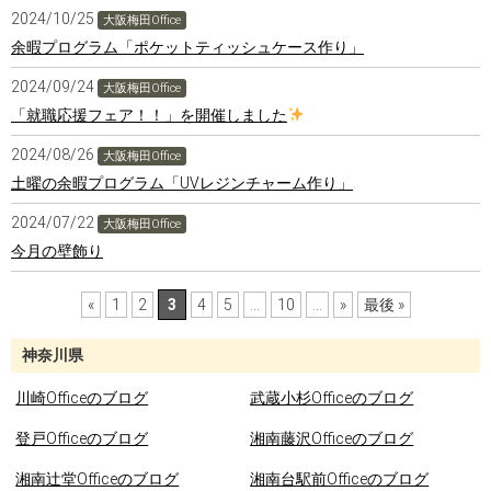
2024/10/25
大阪梅田Office
余暇プログラム「ポケットティッシュケース作り」
2024/09/24
大阪梅田Office
「就職応援フェア！！」を開催しました
2024/08/26
大阪梅田Office
土曜の余暇プログラム「UVレジンチャーム作り」
2024/07/22
大阪梅田Office
今月の壁飾り
«
1
2
3
4
5
...
10
...
»
最後 »
神奈川県
川崎Officeのブログ
武蔵小杉Officeのブログ
登戸Officeのブログ
湘南藤沢Officeのブログ
湘南辻堂Officeのブログ
湘南台駅前Officeのブログ