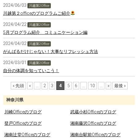
2024/06/03
川越第2Office
川越第２officeのプログラムご紹介
2024/04/22
川越第2Office
5月プログラム紹介 コミュニケーション編
2024/04/02
川越第2Office
がんばるだけじゃない！大事なリフレッシュ方法
2024/03/01
川越第2Office
自分の体調を知っていこう！
« 先頭
«
...
2
3
4
5
6
...
10
...
»
最後 »
神奈川県
川崎Officeのブログ
武蔵小杉Officeのブログ
登戸Officeのブログ
湘南藤沢Officeのブログ
湘南辻堂Officeのブログ
湘南台駅前Officeのブログ