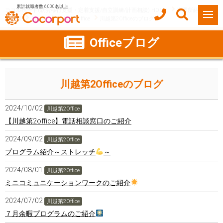
累計就職者数 6,000名以上
ココルポート(就労移行支援・定着支援/自立訓練/計画相談) HOME
事業所紹介
埼玉県
川越市
川越第2Office
川越第2Officeのブログ
Officeブログ
川越第2Officeのブログ
2024/10/02
川越第2Office
【川越第2office】電話相談窓口のご紹介
2024/09/02
川越第2Office
プログラム紹介～ストレッチ
～
2024/08/01
川越第2Office
ミニコミュニケーションワークのご紹介
2024/07/02
川越第2Office
７月余暇プログラムのご紹介