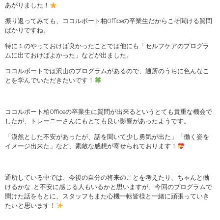
あがりました！
振り返ってみても、ココルポート柏Officeの卒業生だからこそ聞ける質問
ばかりですね。
特に１のやっておけば良かったことでは他にも「セルフケアのプログラ
ムに出ておけばよかった」などが出ました。
ココルポートでは沢山のプログラムがあるので、通所のうちに色んなこ
とを学んでいただきたいです！
ココルポート柏Officeの卒業生に質問が出来るというとても貴重な機会で
したが、トレーニーさんにもとても良い影響があったようです。
「漠然とした不安があったが、話を聞いて少し勇気が出た」「働く姿を
イメージ出来た」など、素敵な感想が寄せられております！
通所している中では、今後の自分の将来のことを考えたり、ちゃんと働
けるかな..と不安に感じる人もいるかと思いますが、今回のプログラムで
聞けた話をもとに、スタッフもまた心機一転皆様と一緒に頑張っていき
たいと思います！