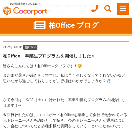
累計就職者数 6,000名以上
ココルポート(就労移行支援・定着支援/自立訓練/計画相談) HOME
柏Office 卒業生プログラムを開催しました♫
柏Office ブログ
2025/09/18
柏Office
柏Office 卒業生プログラムを開催しました♫
皆さんこんにちは！柏Officeスタッフです！
まだまだ暑さが続きそうですね。私は早く涼しくなってくれないかなと
思いながら過ごしておりますが、皆様はいかがでしょうか？
さて今回は、9/13（土）に行われた、卒業生特別プログラムの紹介にな
ります！✏
今回行われたのは、ココルポート柏Officeを卒業して会社で働かれている
元トレーニーさんを講師として招き、今のトレーニーさんが通所につい
て、会社についてなど多種多様な質問をしていく、といったものです。