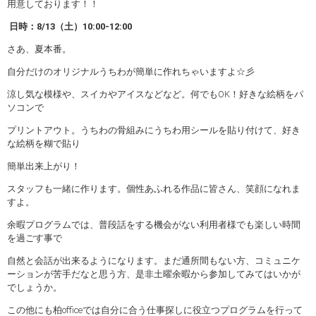
用意しております！！
日時：8/13（土）10:00-12:00
さあ、夏本番。
自分だけのオリジナルうちわが簡単に作れちゃいますよ☆彡
涼し気な模様や、スイカやアイスなどなど。何でもOK！好きな絵柄をパ
ソコンで
プリントアウト。うちわの骨組みにうちわ用シールを貼り付けて、好き
な絵柄を糊で貼り
簡単出来上がり！
スタッフも一緒に作ります。個性あふれる作品に皆さん、笑顔になれま
すよ。
余暇プログラムでは、普段話をする機会がない利用者様でも楽しい時間
を過ごす事で
自然と会話が出来るようになります。まだ通所間もない方、コミュニケ
ーションが苦手だなと思う方、是非土曜余暇から参加してみてはいかが
でしょうか。
この他にも柏officeでは自分に合う仕事探しに役立つプログラムを行って