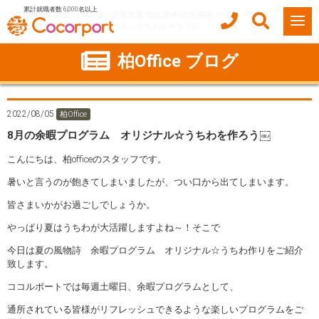
累計就職者数 6,000名以上
ココルポート(就労移行支援・定着支援/自立訓練/計画相談) HOME
8月の余暇プログラム オリジナル☆うちわを作ろう￼
柏Office ブログ
2022/08/05
柏Office
8月の余暇プログラム オリジナル☆うちわを作ろう￼
こんにちは、柏officeのスタッフです。
暑いと言うのが飽きてしまいましたが、つい口から出てしまいます。
皆さまいかがお過ごしでしょうか。
やっぱり夏はうちわが大活躍しますよね～！そこで
今日は夏の風物詩 余暇プログラム オリジナル☆うちわ作りをご紹介
致します。
ココルポートでは毎週土曜日、余暇プログラムとして、
通所されている皆様がリフレッシュできるような楽しいプログラムをご