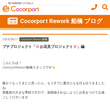
累計就職者数 6,000名以上
ココルポート(就労移行支援・定着支援/自立訓練/計画相談) HOME
プチプロジェクト「
お花見プロジェクト
」編
Cocorport Rework 船橋 ブログ
2026/04/17
Cocorport Rework 船橋
プチプロジェクト「
お花見プロジェクト
」編
こんにちは！
CocorportRework船橋スタッフです
暖かくなってきたと思ったら、もうすでに夏日となる日も出てきました
ね
寒暖差の大きな季節ですので、体調崩されないようにお気をつけてお過
ごしくださいませ