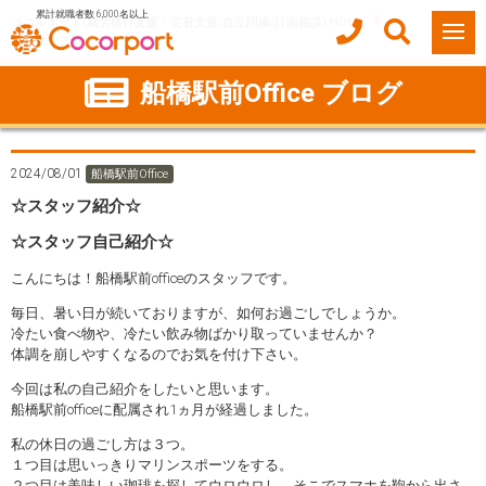
累計就職者数 6,000名以上
ココルポート(就労移行支援・定着支援/自立訓練/計画相談) HOME
☆スタッフ紹介☆
船橋駅前Office ブログ
2024/08/01
船橋駅前Office
☆スタッフ紹介☆
☆スタッフ自己紹介☆
こんにちは！船橋駅前officeのスタッフです。
毎日、暑い日が続いておりますが、如何お過ごしでしょうか。
冷たい食べ物や、冷たい飲み物ばかり取っていませんか？
体調を崩しやすくなるのでお気を付け下さい。
今回は私の自己紹介をしたいと思います。
船橋駅前officeに配属され1ヵ月が経過しました。
私の休日の過ごし方は３つ。
１つ目は思いっきりマリンスポーツをする。
２つ目は美味しい珈琲を探してウロウロし、そこでスマホを鞄から出さ