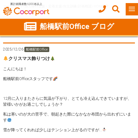
累計就職者数 6,000名以上
ココルポート(就労移行支援・定着支援/自立訓練/計画相談) HOME
クリスマス飾りつけ
船橋駅前Office ブログ
2025/12/26
船橋駅前Office
クリスマス飾りつけ
こんにちは！
船橋駅前Officeスタッフです
12月に入りまたさらに気温が下がり、とても冷え込んできていますが、
皆様いかがお過ごしでしょうか？
私は寒いのが大の苦手で、朝起きた際になかなか布団から出れずにいま
す
雪が降ってくれれば少しはテンション上がるのですが…