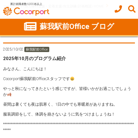
累計就職者数 6,000名以上
ココルポート(就労移行支援・定着支援/自立訓練/計画相談) HOME
2025年10月のプログラム紹介
蘇我駅前Office ブログ
2025/10/02
蘇我駅前Office
2025年10月のプログラム紹介
みなさん、こんにちは！
Cocorport蘇我駅前Officeスタッフです
やっと秋になってきたという感じですが、皆様いかがお過ごしでしょう
か
昼間は暑くても夜は肌寒く、1日の中でも寒暖差がありますね。
服装調節をして、体調を崩さないように気をつけましょうね！
*************************************************************************************
*****