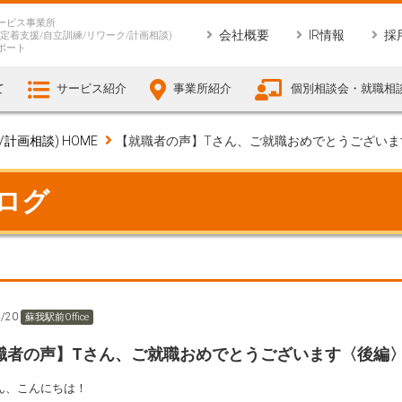
ービス事業所
会社概要
IR情報
採
定着支援/自立訓練/リワーク/計画相談)
ポート
て
サービス紹介
事業所紹介
個別相談会・就職相
画相談) HOME
【就職者の声】Tさん、ご就職おめでとうございま
ブログ
4/20
蘇我駅前Office
職者の声】Tさん、ご就職おめでとうございます〈後編
ん、こんにちは！