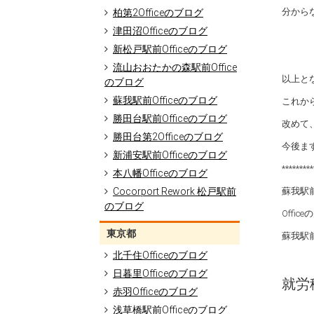
分から
柏第2Officeのブログ
津田沼Officeのブログ
新松戸駅前Officeのブログ
流山おおたかの森駅前Office
以上と
のブログ
蘇我駅前Officeのブログ
これか
勝田台駅前Officeのブログ
改めて
勝田台第2Officeのブログ
今後ま
新浦安駅前Officeのブログ
*********
本八幡Officeのブログ
Cocorport Rework 松戸駅前
蘇我駅
のブログ
Off
東京都
蘇我駅
北千住Officeのブログ
日暮里Officeのブログ
就労移
赤羽Officeのブログ
浅草橋駅前Officeのブログ