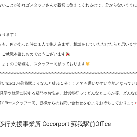
ないことがあればスタッフさんが親切に教えてくれるので、分からないままに
なります！
らも、何かあった時に１人で抱え込まず、相談をしていただけたらと思います
、ご就職本当におめでとうございます
すますのご活躍を、スタッフ一同願っております
*****************************************************************************************
前OfficeはJR蘇我駅よりなんと徒歩１分！！とても通いやすい立地となってい
iceの見学や就労に関する疑問やお悩み、就労移行ってどんなところか等、どん
前Officeスタッフ一同、皆様からのお問い合わせを心よりお待ちしております
行支援事業所 Cocorport 蘇我駅前Office