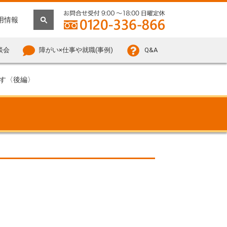
用情報
談会
障がい×仕事や就職(事例)
Q&A
す〈後編〉
〉