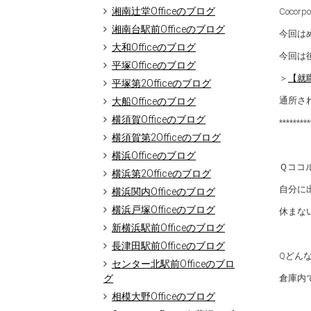
湘南辻堂Officeのブログ
Cocor
湘南台駅前Officeのブログ
今回は
大和Officeのブログ
今回は
平塚Officeのブログ
＞
【就
平塚第2Officeのブログ
通所さ
大船Officeのブログ
横須賀Officeのブログ
*********
横須賀第2Officeのブログ
横浜Officeのブログ
Ｑココ
横浜第2Officeのブログ
自分に
横浜関内Officeのブログ
横浜戸塚Officeのブログ
休まな
新横浜駅前Officeのブログ
長津田駅前Officeのブログ
Qどん
センター北駅前Officeのブロ
グ
倉庫内
相模大野Officeのブログ