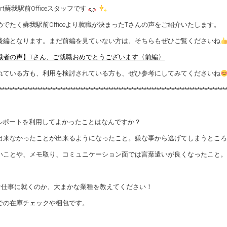
port蘇我駅前Officeスタッフです
めでたく蘇我駅前Officeより就職が決まったTさんの声をご紹介いたします。
後編となります。まだ前編を見ていない方は、そちらもぜひご覧くださいね
職者の声】Tさん、ご就職おめでとうございます〈前編〉
れている方も、利用を検討されている方も、ぜひ参考にしてみてくださいね
*****************************************************************************************
ルポートを利用してよかったことはなんですか？
出来なかったことが出来るようになったこと。嫌な事から逃げてしまうところ
いことや、メモ取り、コミュニケーション面では言葉遣いが良くなったこと。
な仕事に就くのか、大まかな業種を教えてください！
での在庫チェックや梱包です。