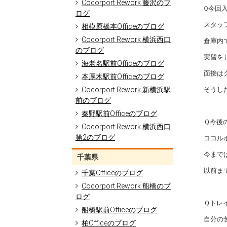
Cocorport Rework 藤沢のブ
Q今回
ログ
スタッ
相模原橋本Officeのブログ
Cocorport Rework 横浜西口
倉庫内
のブログ
実習を
海老名駅前Officeのブログ
面接は
本厚木駅前Officeのブログ
Cocorport Rework 新横浜駅
そうし
前のブログ
秦野駅前Officeのブログ
Ｑ今後
Cocorport Rework 横浜西口
第2のブログ
ココル
今まで
千葉県
以前ま
千葉Officeのブログ
Cocorport Rework 船橋のブ
ログ
Ｑトレ
船橋駅前Officeのブログ
自分の
柏Officeのブログ