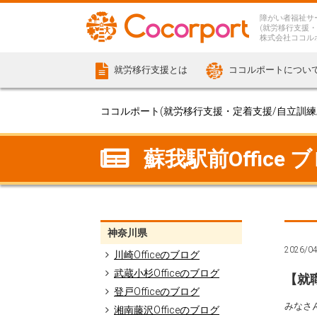
障がい者福祉サ
(就労移行支援・
株式会社ココル
就労移行支援とは
ココルポートについ
ココルポート(就労移行支援・定着支援/自立訓練/計
蘇我駅前Office 
神奈川県
2026/0
川崎Officeのブログ
武蔵小杉Officeのブログ
【就
登戸Officeのブログ
みなさ
湘南藤沢Officeのブログ