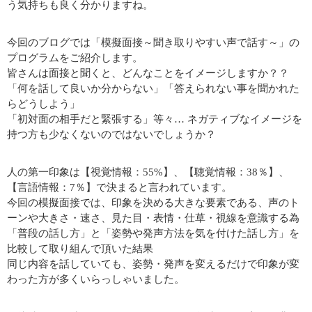
う気持ちも良く分かりますね。
今回のブログでは「模擬面接～聞き取りやすい声で話す～」の
プログラムをご紹介します。
皆さんは面接と聞くと、どんなことをイメージしますか？？
「何を話して良いか分からない」「答えられない事を聞かれた
らどうしよう」
「初対面の相手だと緊張する」等々… ネガティブなイメージを
持つ方も少なくないのではないでしょうか？
人の第一印象は【視覚情報：55%】、【聴覚情報：38％】、
【言語情報：7％】で決まると言われています。
今回の模擬面接では、印象を決める大きな要素である、声のト
ーンや大きさ・速さ、見た目・表情・仕草・視線を意識する為
「普段の話し方」と「姿勢や発声方法を気を付けた話し方」を
比較して取り組んで頂いた結果
同じ内容を話していても、姿勢・発声を変えるだけで印象が変
わった方が多くいらっしゃいました。