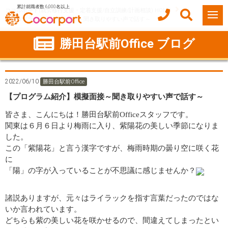
累計就職者数 6,000名以上
ココルポート(就労移行支援・定着支援/自立訓練/計画相談) HOME
【プログラム紹介】模擬面接～聞き取りやすい声で話す～
勝田台駅前Office ブログ
2022/06/10
勝田台駅前Office
【プログラム紹介】模擬面接～聞き取りやすい声で話す～
皆さま、こんにちは！勝田台駅前Officeスタッフです。
関東は６月６日より梅雨に入り、紫陽花の美しい季節になりま
した。
この「紫陽花」と言う漢字ですが、梅雨時期の曇り空に咲く花
に
「陽」の字が入っていることが不思議に感じませんか？
諸説ありますが、元々はライラックを指す言葉だったのではな
いか言われています。
どちらも紫の美しい花を咲かせるので、間違えてしまったとい