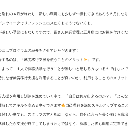
と別れの４月が終わり、新しい環境にも少しずつ慣れてきであろう５月になり
デンウイークでリフレッシュ出来た方もそうでない方も、
が激しい季節にもなりますので、皆さん体調管理と五月病にはお気を付けくだ
今回はプログラムの紹介をさせていただきます！
介するのは、『就労移行支援を使うことのメリット
』です。
によって、１人で就職活動を行うことが難しいと感じる方もいるのではないで
時になぜ就労移行支援を利用することが良いのか、利用することでのメリット
行支援を利用し訓練を進めていく中で、「自分は何が出来るのか？」「どんな
理解してスキルを高める事ができます
自己理解を深めスキルアップするこ
は難しい事でも、スタッフの方と相談しながら、自分に合った長く働ける職場
就職したら支援が終了してしまうわけではなく、就職した後も職場に定着でき