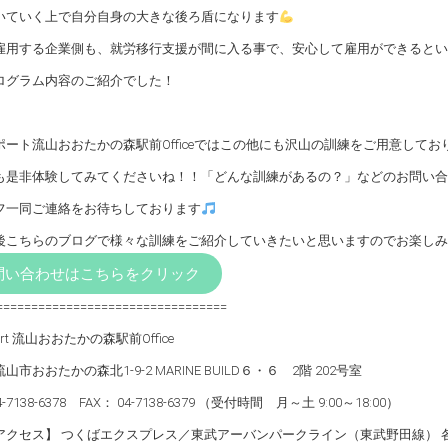
いていく上で自分自身の大きな後ろ盾になります
雇用する企業側も、就労移行支援が間に入る事で、安心して雇用ができるとい
ログラム内容のご紹介でした！
ポート流山おおたかの森駅前Officeではこの他にも沢山の訓練をご用意してお
も是非体験してみてくださいね！！「どんな訓練があるの？」などのお問い合
フ一同ご連絡をお待ちしております
後こちらのブログで様々な訓練をご紹介していきたいと思いますのでお楽しみ
問い合わせはこちらをクリック
=================================
port 流山おおたかの森駅前Office
山市おおたかの森北1-9-2 MARINE BUILD６・６ 2階 202号室
4-7138-6378 FAX： 04-7138-6379 （受付時間 月～土 9:00～18:00）
アクセス】 つくばエクスプレス／東武アーバンパークライン（東武野田線） 