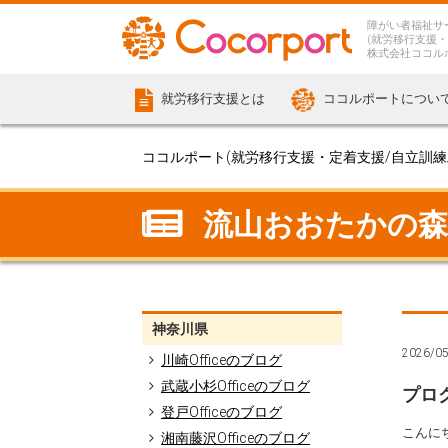
障がい者福祉サ
(就労移行支援・
株式会社ココル
就労移行支援とは
ココルポートについ
ココルポート(就労移行支援・定着支援/自立訓練/計
流山おおたかの森駅前
神奈川県
2026/0
川崎Officeのブログ
武蔵小杉Officeのブログ
プロ
登戸Officeのブログ
こんにち
湘南藤沢Officeのブログ