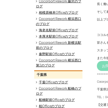
Cocorport Rework 藤沢のブ
長く働
ログ
そして
相模原橋本Officeのブログ
Cocorport Rework 横浜西口
以上プ
のブログ
海老名駅前Officeのブログ
ココル
本厚木駅前Officeのブログ
Cocorport Rework 新横浜駅
皆さん
前のブログ
スタッ
秦野駅前Officeのブログ
また今
Cocorport Rework 横浜西口
第2のブログ
お
======
千葉県
Cocor
千葉Officeのブログ
Cocorport Rework 船橋のブ
千葉県流
ログ
TEL：0
船橋駅前Officeのブログ
【交通
柏Officeのブログ