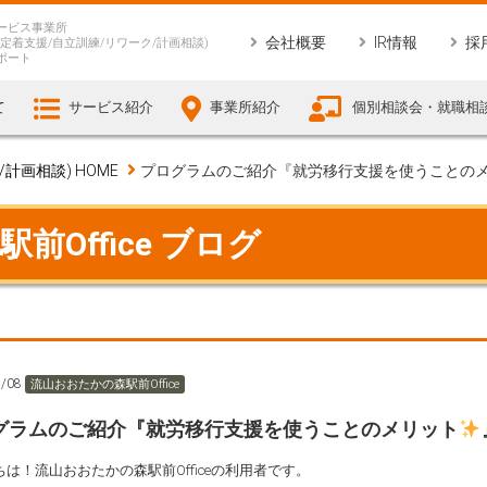
ービス事業所
会社概要
IR情報
採
定着支援/自立訓練/リワーク/計画相談)
ポート
て
サービス紹介
事業所紹介
個別相談会・就職相
画相談) HOME
プログラムのご紹介『就労移行支援を使うことの
Office ブログ
5/08
流山おおたかの森駅前Office
グラムのご紹介『就労移行支援を使うことのメリット
は！流山おおたかの森駅前Officeの利用者です。