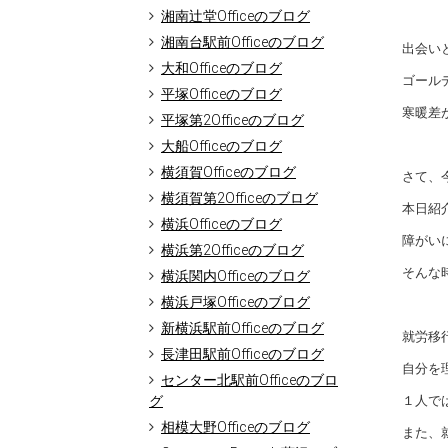
湘南辻堂Officeのブログ
湘南台駅前Officeのブログ
出会い
大和Officeのブログ
ゴール
平塚Officeのブログ
寒暖差
平塚第2Officeのブログ
大船Officeのブログ
横須賀Officeのブログ
さて、
横須賀第2Officeのブログ
本日紹
横浜Officeのブログ
障がい
横浜第2Officeのブログ
そんな
横浜関内Officeのブログ
横浜戸塚Officeのブログ
新横浜駅前Officeのブログ
就労移
長津田駅前Officeのブログ
自分を
センター北駅前Officeのブロ
グ
１人で
相模大野Officeのブログ
また、