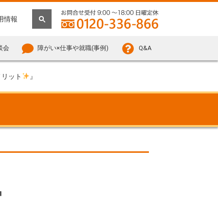
用情報
談会
障がい×仕事や就職(事例)
Q&A
メリット
』
』