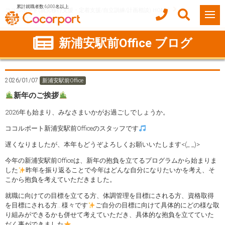
累計就職者数 6,000名以上
ココルポート(就労移行支援・定着支援/自立訓練/計画相談) HOME
新年のご挨拶
新浦安駅前Office ブログ
2026/01/07
新浦安駅前Office
新年のご挨拶
2026年も始まり、みなさまいかがお過ごしでしょうか。
ココルポート新浦安駅前Officeのスタッフです
遅くなりましたが、本年もどうぞよろしくお願いいたします<(_ _)>
今年の新浦安駅前Officeは、新年の抱負を立てるプログラムから始まりま
した
昨年を振り返ることで今年はどんな自分になりたいかを考え、そ
こから抱負を考えていただきました。
就職に向けての目標を立てる方、体調管理を目標にされる方、資格取得
を目標にされる方…様々です
ご自分の目標に向けて具体的にどの様な取
り組みができるかも併せて考えていただき、具体的な抱負を立てていた
だく事ができました