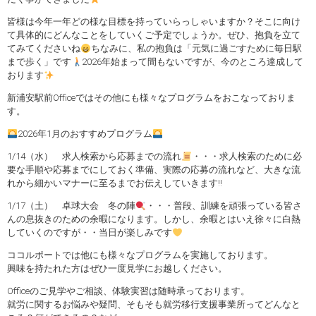
皆様は今年一年どの様な目標を持っていらっしゃいますか？そこに向け
て具体的にどんなことをしていくご予定でしょうか。ぜひ、抱負を立て
てみてくださいね
ちなみに、私の抱負は「元気に過ごすために毎日駅
まで歩く」です
2026年始まって間もないですが、今のところ達成して
おります
新浦安駅前Officeではその他にも様々なプログラムをおこなっておりま
す。
2026年1月のおすすめプログラム
1/14（水） 求人検索から応募までの流れ
・・・求人検索のために必
要な手順や応募までにしておく準備、実際の応募の流れなど、大きな流
れから細かいマナーに至るまでお伝えしていきます‼
1/17（土） 卓球大会 冬の陣
・・・普段、訓練を頑張っている皆さ
んの息抜きのための余暇になります。しかし、余暇とはいえ徐々に白熱
していくのですが・・当日が楽しみです
ココルポートでは他にも様々なプログラムを実施しております。
興味を持たれた方はぜひ一度見学にお越しください。
Officeのご見学やご相談、体験実習は随時承っております。
就労に関するお悩みや疑問、そもそも就労移行支援事業所ってどんなと