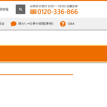
用情報
談会
障がい×仕事や就職(事例)
Q&A