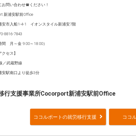
にお問い合わせ☎ください！
ort 新浦安駅前Office
安市入船1-4-1 イオンスタイル新浦安7階
0-8816-7843
間 月～金 9:00～18:00）
アクセス】
葉線／武蔵野線
浦安駅南口より徒歩3分
行支援事業所Cocorport新浦安駅前Office
ココルポートの就労移行支援
ココル