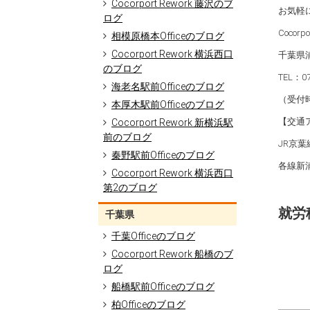
Cocorport Rework 藤沢のブ
お気軽
ログ
Cocorp
相模原橋本Officeのブログ
Cocorport Rework 横浜西口
千葉県浦
のブログ
TEL：07
海老名駅前Officeのブログ
（受付時
本厚木駅前Officeのブログ
【交通
Cocorport Rework 新横浜駅
前のブログ
JR京
秦野駅前Officeのブログ
各線新
Cocorport Rework 横浜西口
第2のブログ
就労移
千葉県
千葉Officeのブログ
Cocorport Rework 船橋のブ
ログ
船橋駅前Officeのブログ
柏Officeのブログ