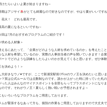
明けたらいよいよ夏が始まりますね～
時期はアジサイ
がとても綺麗なので好きなのですが、やはり夏がいいです
！花火！ どれも最高です。
最高の夏になるといいですね～
今回は7月のおすすめプログラムのご紹介です！
が求める人材像＞
考えるにあたって、「企業がどのような人材を求めているのか」を考えたこと
うな人材を希望しているのか、実際の人事担当者の声を聞いていきます！企業
ポートでどのような訓練をしたらよいのかが見えてくると思います。ぜひ体験
王を決めよう！＞
ん大好きなウノ♥ですが、ここで新浦安駅前Officeのウノ王を決めたいと思
か？実は公式ルールでは点数制なのです。誰かが上がった時に持っていた札の
がった人はみんなのマイナスポイントを全部もらってプラスポイントになりま
なのです。それがウノ王！夏らしく熱い戦いが予想されますよ～
にもいろいろなプログラムをご用意しております。
ラムが緊張するなあって方も、個別の作業をご用意しておりますので大丈夫で