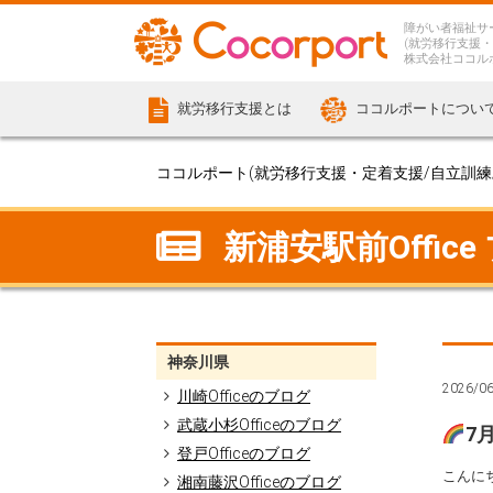
障がい者福祉サ
(就労移行支援・
株式会社ココル
就労移行支援とは
ココルポートについ
ココルポート(就労移行支援・定着支援/自立訓練/計
新浦安駅前Office
神奈川県
2026/0
川崎Officeのブログ
武蔵小杉Officeのブログ
7
登戸Officeのブログ
こんにち
湘南藤沢Officeのブログ