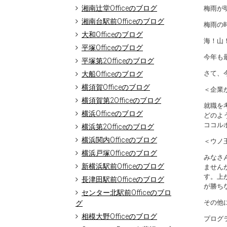
湘南辻堂Officeのブログ
梅雨が
湘南台駅前Officeのブログ
梅雨の
大和Officeのブログ
海！山
平塚Officeのブログ
今年も
平塚第2Officeのブログ
さて、
大船Officeのブログ
横須賀Officeのブログ
＜企業
横須賀第2Officeのブログ
就職を
横浜Officeのブログ
どのよ
ココル
横浜第2Officeのブログ
横浜関内Officeのブログ
＜ウノ
横浜戸塚Officeのブログ
みなさ
新横浜駅前Officeのブログ
ません
す。上
長津田駅前Officeのブログ
が勝ち
センター北駅前Officeのブロ
その他
グ
相模大野Officeのブログ
プログ