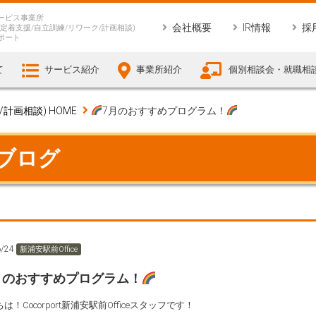
ービス事業所
会社概要
IR情報
採
定着支援/自立訓練/リワーク/計画相談)
ポート
て
サービス紹介
事業所紹介
個別相談会・就職相
画相談) HOME
7月のおすすめプログラム！
 ブログ
6/24
新浦安駅前Office
月のおすすめプログラム！
は！Cocorport新浦安駅前Officeスタッフです！