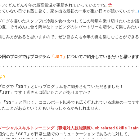
入ってどんどん今年の最高気温が更新されていっていますね…
出ていない日でも蒸し暑く、家を出る最初の一歩が重い日々が続いています…
ブログを書いたスタッフは冷麺を食べ比べしてこの時期を乗り切りたいとお話
の夏、そうめんに合う簡単なトッピングのレパートリーを増やして楽しみたい
楽しみ方があると思いますので、ぜひ皆さんも今年の夏を楽しむことができる
今回のブログではプログラム
「JST」
についてご紹介していきたいと思いま
～～～～～～～～～～～～～～～～～～～～～～～～～～～～～～～～～～～
は？
ブログで
「SST」
というプログラムをご紹介させていただきました！
「JST」
です！皆さんは聞いたことがありますか？
も
「SST」
と同じく、ココルポート以外でも広く行われている訓練の一つで
したことがあるという方もいらっしゃるかもしれません。
ソーシャルスキルトレーニング（職場対人技能訓練/Job related Skills Train
紹介した
「SST」
が日常生活でのコミュニケーションであるのに対して、