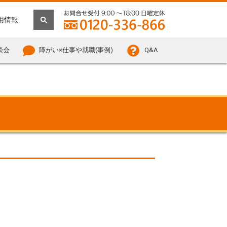
用情報
談会
障がい×仕事や就職(事例)
Q&A