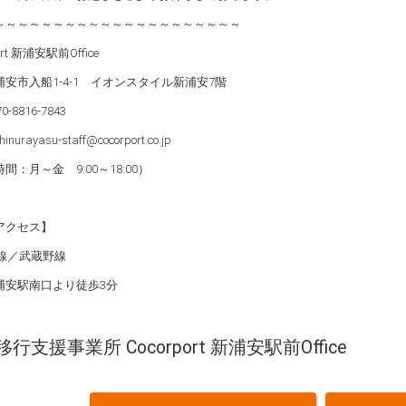
～～～～～～～～～～～～～～～～～～～～～
ort 新浦安駅前Office
安市入船1-4-1 イオンスタイル新浦安7階
0-8816-7843
inurayasu-staff@cocorport.co.jp
間：月～金 9:00～18:00）
アクセス】
葉線／武蔵野線
浦安駅南口より徒歩3分
行支援事業所 Cocorport 新浦安駅前Office