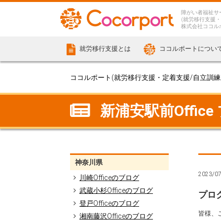
障がい者福祉サ
(就労移行支援・
株式会社ココル
就労移行支援とは
ココルポートについ
ココルポート(就労移行支援・定着支援/自立訓練/計
新浦安駅前Office
神奈川県
2023/0
川崎Officeのブログ
武蔵小杉Officeのブログ
プロ
登戸Officeのブログ
皆様、こ
湘南藤沢Officeのブログ