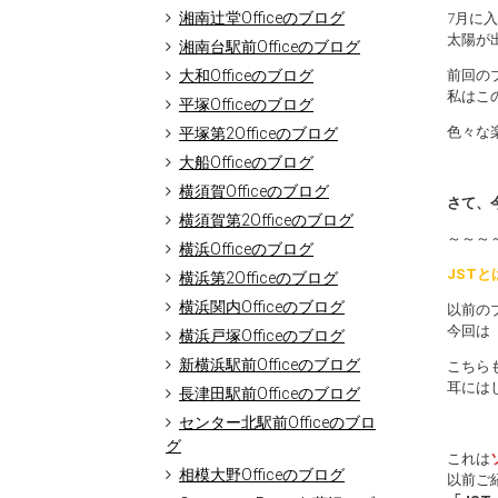
湘南辻堂Officeのブログ
7月に
太陽が
湘南台駅前Officeのブログ
大和Officeのブログ
前回の
私はこ
平塚Officeのブログ
色々な
平塚第2Officeのブログ
大船Officeのブログ
横須賀Officeのブログ
さて、
横須賀第2Officeのブログ
～～～
横浜Officeのブログ
JSTと
横浜第2Officeのブログ
横浜関内Officeのブログ
以前の
今回は
横浜戸塚Officeのブログ
新横浜駅前Officeのブログ
こちら
耳には
長津田駅前Officeのブログ
センター北駅前Officeのブロ
グ
これは
相模大野Officeのブログ
以前ご