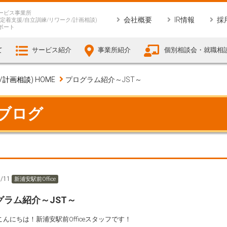
ービス事業所
会社概要
IR情報
採
定着支援/自立訓練/リワーク/計画相談)
ポート
て
サービス紹介
事業所紹介
個別相談会・就職相
画相談) HOME
プログラム紹介～JST～
 ブログ
7/11
新浦安駅前Office
グラム紹介～JST～
んにちは！新浦安駅前Officeスタッフです！