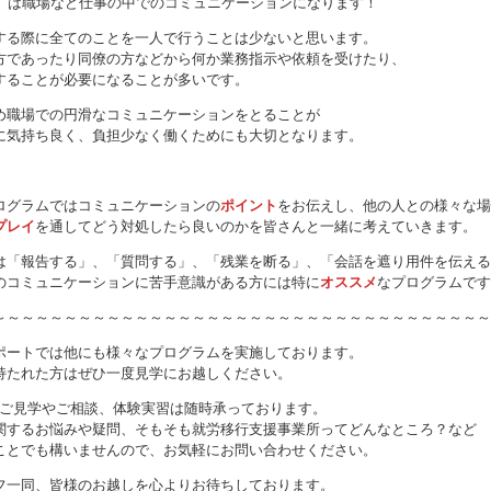
」
は職場など仕事の中でのコミュニケーションになります！
する際に全てのことを一人で行うことは少ないと思います。
方であったり同僚の方などから何か業務指示や依頼を受けたり、
することが必要になることが多いです。
め職場での円滑なコミュニケーションをとることが
に気持ち良く、負担少なく働くためにも大切となります。
ログラムではコミュニケーションの
ポイント
をお伝えし、他の人との様々な場
プレイ
を通してどう対処したら良いのかを皆さんと一緒に考えていきます。
は「報告する」、「質問する」、「残業を断る」、「会話を遮り用件を伝える
のコミュニケーションに苦手意識がある方には特に
オススメ
なプログラムです
～～～～～～～～～～～～～～～～～～～～～～～～～～～～～～～～～～～
ポートでは他にも様々なプログラムを実施しております。
持たれた方はぜひ一度見学にお越しください。
ceのご見学やご相談、体験実習は随時承っております。
関するお悩みや疑問、そもそも就労移行支援事業所ってどんなところ？など
ことでも構いませんので、お気軽にお問い合わせください。
フ一同、皆様のお越しを心よりお待ちしております。