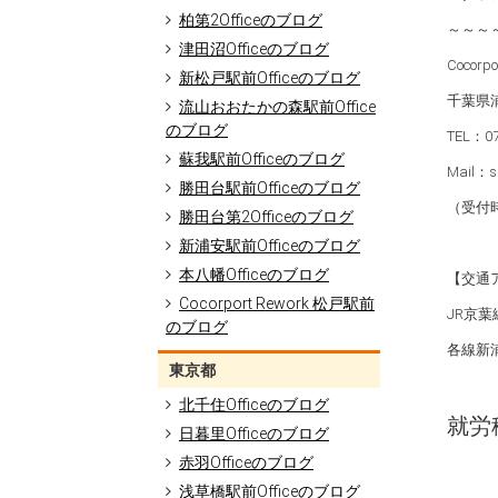
柏第2Officeのブログ
～～～
津田沼Officeのブログ
Cocorp
新松戸駅前Officeのブログ
千葉県浦
流山おおたかの森駅前Office
のブログ
TEL：07
蘇我駅前Officeのブログ
Mail：sh
勝田台駅前Officeのブログ
（受付時
勝田台第2Officeのブログ
新浦安駅前Officeのブログ
本八幡Officeのブログ
【交通
Cocorport Rework 松戸駅前
JR京
のブログ
各線新
東京都
北千住Officeのブログ
就労移
日暮里Officeのブログ
赤羽Officeのブログ
浅草橋駅前Officeのブログ