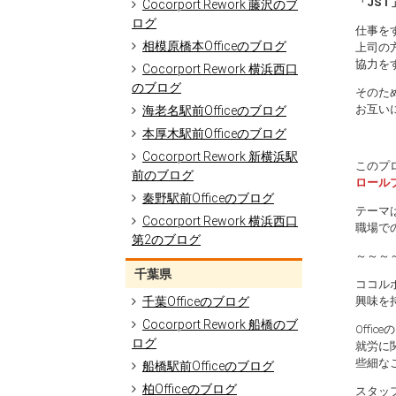
「JST
Cocorport Rework 藤沢のブ
ログ
仕事を
相模原橋本Officeのブログ
上司の
協力を
Cocorport Rework 横浜西口
のブログ
そのた
お互い
海老名駅前Officeのブログ
本厚木駅前Officeのブログ
Cocorport Rework 新横浜駅
このプ
前のブログ
ロール
秦野駅前Officeのブログ
テーマ
Cocorport Rework 横浜西口
職場で
第2のブログ
～～～
千葉県
ココル
千葉Officeのブログ
興味を
Cocorport Rework 船橋のブ
Offi
ログ
就労に
些細な
船橋駅前Officeのブログ
柏Officeのブログ
スタッ