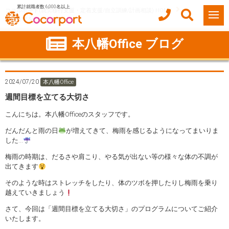
累計就職者数 6,000名以上
ココルポート(就労移行支援・定着支援/自立訓練/計画相談) HOME
週間目標を立てる大切さ
本八幡Office ブログ
2024/07/20
本八幡Office
週間目標を立てる大切さ
こんにちは。本八幡Officeのスタッフです。
だんだんと雨の日
が増えてきて、梅雨を感じるようになってまいりま
した…
梅雨の時期は、だるさや肩こり、やる気が出ない等の様々な体の不調が
出てきます
そのような時はストレッチをしたり、体のツボを押したりし梅雨を乗り
越えていきましょう
さて、今回は「週間目標を立てる大切さ」のプログラムについてご紹介
いたします。