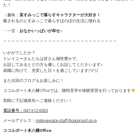
た！
・趣味：
某すみっこで暮らすキャラクターが大好き！
癒されるのとすみっこで暮らすほのぼの生活に憧れる
・一言：
おなかいっぱいが幸せ
♪
～～～～～～～～～～～～～～～～～～～～～～～～～～～～
いかがでしたか？
トレイニーさんたちは皆さん個性豊かで、
お話してみるとどの方も優しくお話してくださいます♪
就職に向けて、充実した日々を過ごしています(^o^)丿
また次回のブログもお楽しみに！
ココルポート本八幡Officeでは、随時見学や体験実習を行っております
気軽に下記連絡先へご連絡ください！
電話番号：047-312-6535
メールアドレス：
motoyawata-staff@cocorport.co.jp
ココルポート本八幡Office