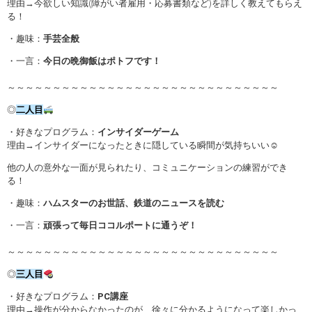
理由→今欲しい知識(障がい者雇用・応募書類など)を詳しく教えてもらえ
る！
・趣味：
手芸全般
・一言：
今日の晩御飯はポトフです！
～～～～～～～～～～～～～～～～～～～～～～～～～～～～～～
◎
二人目
・好きなプログラム：
インサイダーゲーム
理由→インサイダーになったときに隠している瞬間が気持ちいい☺
他の人の意外な一面が見られたり、コミュニケーションの練習ができ
る！
・趣味：
ハムスターのお世話、鉄道のニュースを読む
・一言：
頑張って毎日ココルポートに通うぞ！
～～～～～～～～～～～～～～～～～～～～～～～～～～～～～～
◎
三人目
・好きなプログラム：
PC講座
理由→操作が分からなかったのが、徐々に分かるようになって楽しかっ