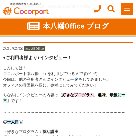
累計就職者数 6,000名以上
ココルポート(就労移行支援・定着支援/自立訓練/計画相談) HOME
♦️ご利用者様より♦️インタビュー！
本八幡Office ブログ
2025/02/08
本八幡Office
♦️ご利用者様より♦️インタビュー！
こんにちは！
ココルポート本八幡officeを利用している A です(*^_^*)
今回は、他の利用者さんにインタビュー
をしてみました。
オフィスの雰囲気を掴む、参考にしてみてください！
ちなみにインタビューの内容は【
好きなプログラム
、
趣味
、
最後に一
言
】です！
～～～～～～～～～～～～～～～～～～～～～～～～～～～～～～～
◎
一人目
・好きなプログラム：
就活講座